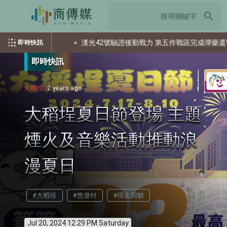
search
出多少個資？
漢光42號驗證後勤戰力 第五作戰區完成彈藥還屯整
即時快訊
即時快訊
大稻埕
2 years ago
大稻埕夏日節登場 主題
煙火及音樂活動推動浪
漫夏日
#大稻埕
#悠遊付
#現金回饋
Jul 20, 2024 12:29 PM Saturday
info