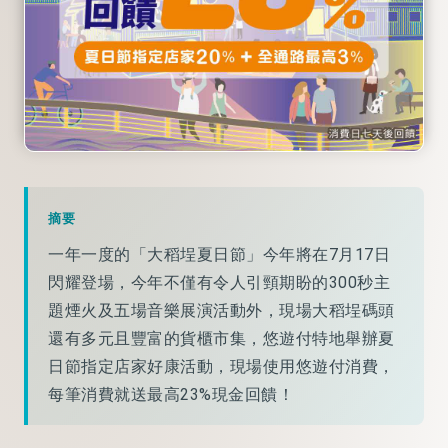
摘要
一年一度的「大稻埕夏日節」今年將在7月17日
閃耀登場，今年不僅有令人引頸期盼的300秒主
題煙火及五場音樂展演活動外，現場大稻埕碼頭
還有多元且豐富的貨櫃市集，悠遊付特地舉辦夏
日節指定店家好康活動，現場使用悠遊付消費，
每筆消費就送最高23%現金回饋！