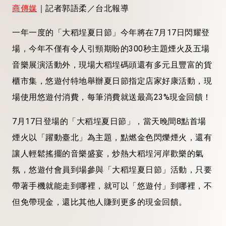
商傳媒
｜記者郭語柔／台北報導
一年一度的「大稻埕夏日節」今年將在7月17日閃耀登
場，今年不僅有令人引頸期盼的300秒主題煙火及五場
音樂展演活動外，現場大稻埕碼頭還有多元且豐富的貨
櫃市集，悠遊付特地舉辦夏日節指定店家好康活動，現
場使用悠遊付消費，每筆消費就送最高23%現金回饋！
7月17日登場的「大稻埕夏日節」，當天晚間8點首場
煙火以「躍動臺北」為主題，點燃金色閃爍煙火，還有
讓人輕鬆搖擺的音樂盛宴，炒熱大稻埕河岸歡樂的氣
氛，悠遊付會員到場參與「大稻埕夏日節」活動，只要
帶著手機就能走到哪裡，就可以「悠遊付」到哪裡，不
但免帶現金，還比其他人賺到更多的現金回饋。