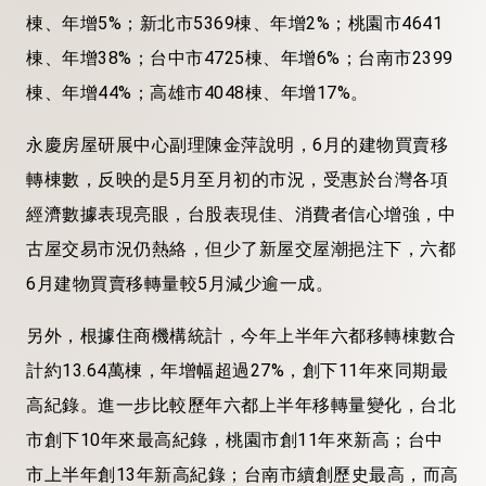
棟、年增5%；新北市5369棟、年增2%；桃園市4641
棟、年增38%；台中市4725棟、年增6%；台南市2399
棟、年增44%；高雄市4048棟、年增17%。
永慶房屋研展中心副理陳金萍說明，6月的建物買賣移
轉棟數，反映的是5月至月初的市況，受惠於台灣各項
經濟數據表現亮眼，台股表現佳、消費者信心增強，中
古屋交易市況仍熱絡，但少了新屋交屋潮挹注下，六都
6月建物買賣移轉量較5月減少逾一成。
另外，根據住商機構統計，今年上半年六都移轉棟數合
計約13.64萬棟，年增幅超過27%，創下11年來同期最
高紀錄。進一步比較歷年六都上半年移轉量變化，台北
市創下10年來最高紀錄，桃園市創11年來新高；台中
市上半年創13年新高紀錄；台南市續創歷史最高，而高