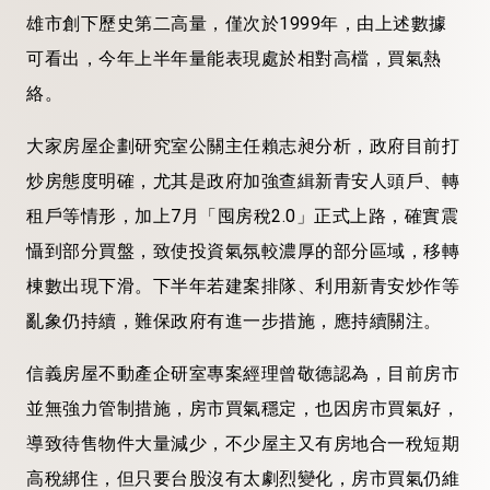
雄市創下歷史第二高量，僅次於1999年，由上述數據
可看出，今年上半年量能表現處於相對高檔，買氣熱
絡。
大家房屋企劃研究室公關主任賴志昶分析，政府目前打
炒房態度明確，尤其是政府加強查緝新青安人頭戶、轉
租戶等情形，加上7月「囤房稅2.0」正式上路，確實震
懾到部分買盤，致使投資氣氛較濃厚的部分區域，移轉
棟數出現下滑。下半年若建案排隊、利用新青安炒作等
亂象仍持續，難保政府有進一步措施，應持續關注。
信義房屋不動產企研室專案經理曾敬德認為，目前房市
並無強力管制措施，房市買氣穩定，也因房市買氣好，
導致待售物件大量減少，不少屋主又有房地合一稅短期
高稅綁住，但只要台股沒有太劇烈變化，房市買氣仍維