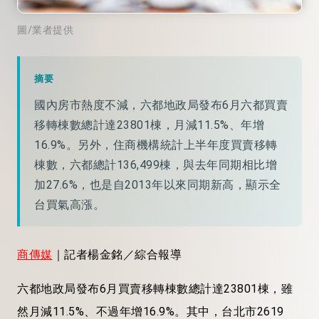
圖/業者提供
摘要
國內房市熱度不減，六都地政局發布6月六都買賣
移轉棟數總計達23801棟，月減11.5%、年增
16.9%。另外，住商機構統計上半年度買賣移轉
棟數，六都總計136,499棟，與去年同期相比增
加27.6%，也是自2013年以來同期新高，顯示全
台買氣高漲。
商傳媒
｜記者楊金銘／綜合報導
六都地政局發布6月買賣移轉棟數總計達23801棟，雖
然月減11.5%、不過年增16.9%。其中，台北市2619