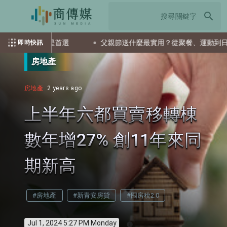
search
ETF會是首選
父親節送什麼最實用？從聚餐、運動到日常營養
即時快訊
房地產
房地產
2 years ago
上半年六都買賣移轉棟
數年增27% 創11年來同
期新高
#房地產
#新青安房貸
#囤房稅2.0
Jul 1, 2024 5:27 PM Monday
info