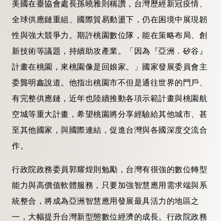
美國在臺協會處長孫曉雅則稱讚，台灣歷經新冠疫情、
全球供應鏈重組、國際貿易動盪下，仍在困境中展現韌
性與強大競爭力。期許桃園數位隊，能在策略布局、創
新技術等議題，持續助攻產業。「因為『亞洲．矽谷』
計畫在桃園，來桃園像是回娘家。」國家發展委員會主
委龔明鑫說道。他指出桃園市不但是通往世界的門戶、
有完整供應鏈，近年也陸續推動各項示範計畫與桃園航
空城等重大計畫，希望桃園將分享經驗給其他城市、甚
至其他國家，與國際連結，促進台灣與各國深度交流合
作。
行政院政務委員郭耀煌則勉勵，台灣有很強的數位轉型
能力與高價值軟體服務，只要加強智慧應用需求端與系
統整合，將成為亞洲智慧應用發展最具活力的地區之
一，大幅提升台灣新型態數位經濟的成長。行政院政務