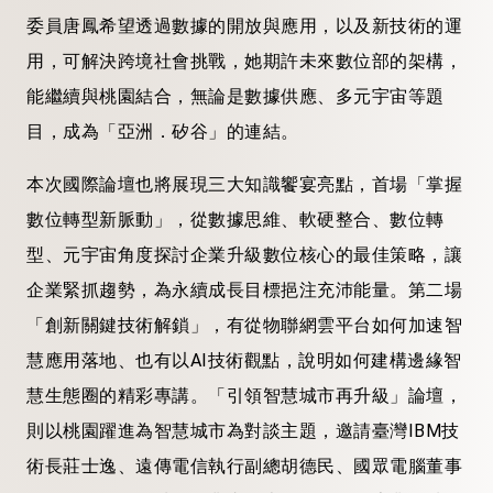
委員唐鳳希望透過數據的開放與應用，以及新技術的運
用，可解決跨境社會挑戰，她期許未來數位部的架構，
能繼續與桃園結合，無論是數據供應、多元宇宙等題
目，成為「亞洲．矽谷」的連結。
本次國際論壇也將展現三大知識饗宴亮點，首場「掌握
數位轉型新脈動」，從數據思維、軟硬整合、數位轉
型、元宇宙角度探討企業升級數位核心的最佳策略，讓
企業緊抓趨勢，為永續成長目標挹注充沛能量。第二場
「創新關鍵技術解鎖」，有從物聯網雲平台如何加速智
慧應用落地、也有以AI技術觀點，說明如何建構邊緣智
慧生態圈的精彩專講。「引領智慧城市再升級」論壇，
則以桃園躍進為智慧城市為對談主題，邀請臺灣IBM技
術長莊士逸、遠傳電信執行副總胡德民、國眾電腦董事