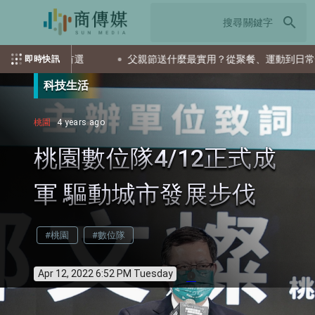
search
是首選
父親節送什麼最實用？從聚餐、運動到日常營養 4種送禮
即時快訊
科技生活
桃園
4 years ago
桃園數位隊4/12正式成
軍 驅動城市發展步伐
#桃園
#數位隊
Apr 12, 2022 6:52 PM Tuesday
info