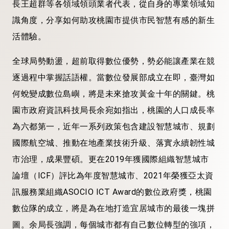
長王超群等各領域領頭業者代表，從自身的專業領域知
識角度，分享如何助攻桃園市提供市民智慧有感的新生
活體驗。
全球局勢動盪，超前取得數位優勢，勢必能讓產業在競
逐過程中掌握話語權。當數位發展部成立在即，臺灣如
何蛻變成數位島嶼，將是未來搶攻黃金十年的關鍵。桃
園市政府資訊科技局長余宛如指出，桃園的人口成長率
為六都第一，近年一系列政策包含建設智慧城市、規劃
國際航空城、推動在地產業技術升級、落實永續韌性城
市治理，成果豐碩。更在2019年獲國際組織智慧城市
論壇（ICF）評比為年度智慧城市、2021年榮獲亞太資
訊服務業組織ASOCIO ICT Award的數位政府獎，桃園
數位隊的成立，將是為在地打造宜居城市的最後一塊拼
圖。余局長強調，每個城市都有自己數位轉型的強項，