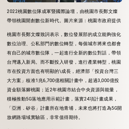
2022桃園數位隊成軍暨國際論壇，由桃園市長鄭文燦
帶領桃園開創數位新時代。圖片來源：桃園市政府提供
桃園市長鄭文燦致詞表示，數位發展部的成立能夠強化
數位治理、公私部門的數位轉型，每個城市將來也都會
有自己的城市數位隊，一起進行全新的數位對話，帶領
台灣邁入新局。而不斷投入研發，進行產業轉型，桃園
市在投資方面也有明顯的\成長，經濟部「投資台灣三
大方案」核准1兆6,700億相關計畫中，超過3,000億投
資金額落腳桃園；近2年桃園市結合中央資源與能量，
積極推動5G落地應用示範計畫，落實24項計畫成果，
「亞洲．矽谷」計畫所在地青埔，未來也將打造為5G開
放網路場域實驗區，非常值得期待。