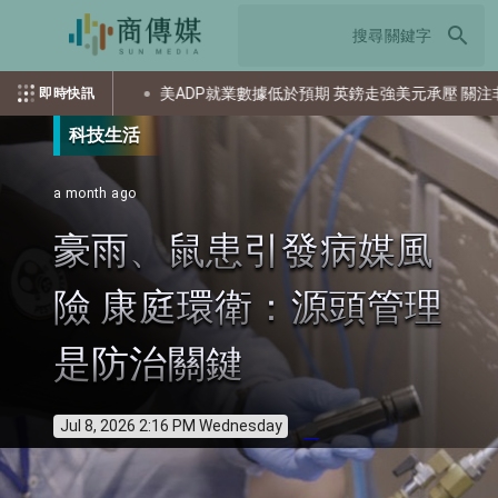
search
價
美ADP就業數據低於預期 英鎊走強美元承壓 關注非農報告
即時快訊
科技生活
a month ago
豪雨、鼠患引發病媒風
險 康庭環衛：源頭管理
是防治關鍵
Jul 8, 2026 2:16 PM Wednesday
info