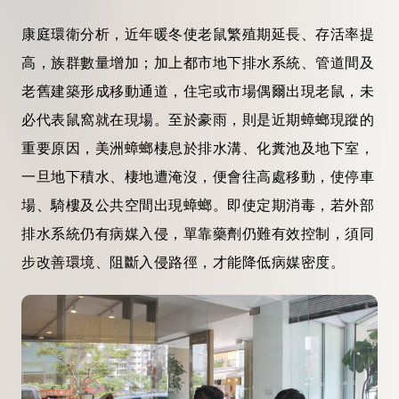
康庭環衛分析，近年暖冬使老鼠繁殖期延長、存活率提
高，族群數量增加；加上都市地下排水系統、管道間及
老舊建築形成移動通道，住宅或市場偶爾出現老鼠，未
必代表鼠窩就在現場。至於豪雨，則是近期蟑螂現蹤的
重要原因，美洲蟑螂棲息於排水溝、化糞池及地下室，
一旦地下積水、棲地遭淹沒，便會往高處移動，使停車
場、騎樓及公共空間出現蟑螂。即使定期消毒，若外部
排水系統仍有病媒入侵，單靠藥劑仍難有效控制，須同
步改善環境、阻斷入侵路徑，才能降低病媒密度。