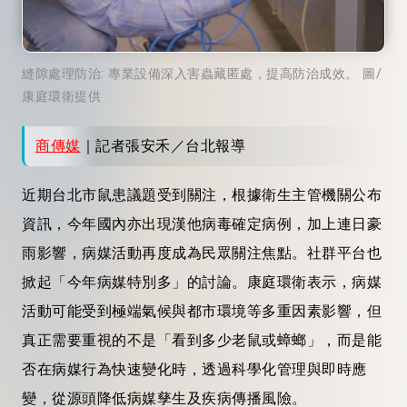
縫隙處理防治: 專業設備深入害蟲藏匿處，提高防治成效。 圖/
康庭環衛提供
商傳媒
｜記者張安禾／台北報導
近期台北市鼠患議題受到關注，根據衛生主管機關公布
資訊，今年國內亦出現漢他病毒確定病例，加上連日豪
雨影響，病媒活動再度成為民眾關注焦點。社群平台也
掀起「今年病媒特別多」的討論。康庭環衛表示，病媒
活動可能受到極端氣候與都市環境等多重因素影響，但
真正需要重視的不是「看到多少老鼠或蟑螂」，而是能
否在病媒行為快速變化時，透過科學化管理與即時應
變，從源頭降低病媒孳生及疾病傳播風險。