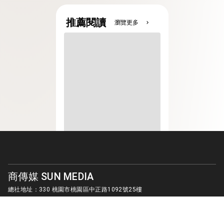
推薦閱讀
瀏覽更多
chevron_right
商傳媒 SUN MEDIA
總社地址：330 桃園市桃園區中正路1092號25樓
客服信箱：
sunmedia1010@gmail.com