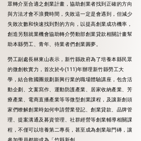
眾轉介至合適之創業計畫，協助創業者找到正確的方向
與方法才會不浪費時間，失敗這一定是會遇到，但減少
失敗次數和快速找到對的方向，以提高創業成功機率，
創造另類就業機會協助轉介勞動部創業貸款相關計畫幫
助本縣勞工、青年、待業者們創業圓夢。
勞工副處長林東山表示，新竹縣政府為了培養本縣民眾
的微創軟實力，首次於今(111)年辦理新竹縣勞工大
學，結合救國團規劃新興行業的職場體驗講座，包含活
動企劃、文案寫作、運動防護產業、居家收納產業、芳
療產業、電商直播產業等等微型創業課程，及讓新創頭
家們瞭解創業時如何申請營業登記、創業貸款、品牌管
理、提案溝通及募資管理、社群經營等創業輔導相關課
程，不僅可以培養第二專長，甚至成為創業敲門磚，讓
參加學員都能成為「竹縣新創