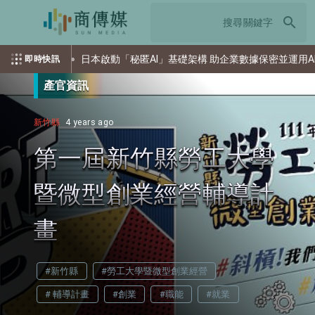
search
日本啟動「秘匿AI」基礎架構 助企業數據保密並運用AI
即時快訊
產官資訊
新竹縣
4 years ago
第一屆新竹縣勞工大學
暨微型創業經營輔導計
畫
#新竹縣
#勞工大學暨微型創業經營
# 輔導計畫
#創業
#職能
#就業