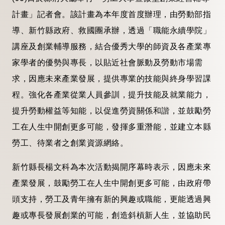
計畫」記者會。該計畫為本年度首度辦理，由勞動部指
導、
新竹縣政府、救國團承辦，
透過「職能永續學院」
講座及創業輔導服務，
結合優秀大學的師資及各產業專
家學者的優勢與專長，以貼近社會脈動及勞動市場需
求，因應未來產業發展，
提供專業的技能與終身學習課
程。強化各產業從業人員參訓，提升技能及就業能力，
提升勞動權益等知能，以促進勞資關係和諧，並鼓勵勞
工在人生中開創更多可能，發揮多重潛能，並建立本縣
勞工、待業者之創業資源網絡。
新竹縣長楊文科為本次活動揭開序幕時表示，因應未來
產業發展，鼓勵勞工在人生中開創更多可能，由政府帶
頭支持，勞工及青年擁有新的興趣或職能，更能透過興
趣或專長發展創業的可能，創造斜槓新人生，並協助民