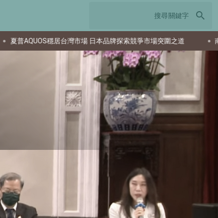
search
 日本品牌探索競爭市場突圍之道
南韓研發投入居全球前段 學者