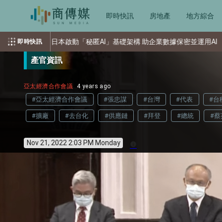
即時快訊
房地產
地方綜合
匿AI」基礎架構 助企業數據保密並運用AI
索尼重返榮耀、摩托羅
即時快訊
產官資訊
亞太經濟合作會議
4 years ago
#亞太經濟合作會議
#張忠謀
#台灣
#代表
#台
#擴廠
#去台化
#供應鏈
#拜登
#總統
#蔡
Nov 21, 2022 2:03 PM Monday
info