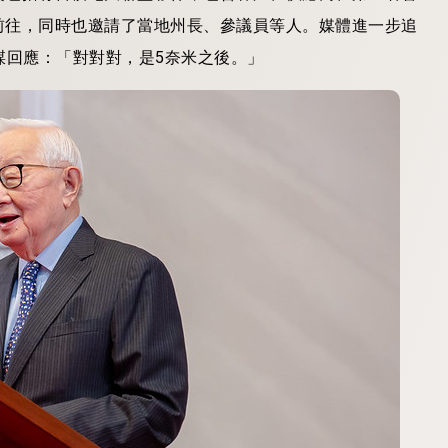
前往，同時也邀請了當地州長、參議員等人。媒體進一步追
謀回應：「對對對，是5奈米之後。」