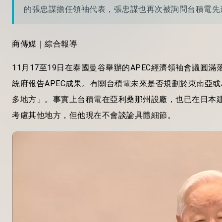
的張忠謀擔任領袖代表，張忠謀也再次被詢問台積電先
商傳媒｜綜合報導
11月17至19日在泰國曼谷舉辦的APEC經濟領袖會議圓
統府報告APEC成果。有關台積電未來是否規劃於東南亞或
多地方」。事實上台積電在亞利桑那州設廠，也已在日本建
考慮其他地方，但他現在不會談論具體細節。