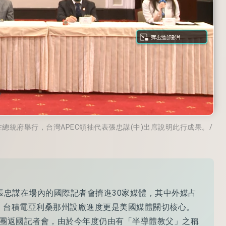
總統府舉行，台灣APEC領袖代表張忠謀(中)出席說明此行成果。/
，張忠謀在場內的國際記者會擠進30家媒體，其中外媒占
題，台積電亞利桑那州設廠進度更是美國媒體關切核心。
代表團返國記者會，由於今年度仍由有「半導體教父」之稱