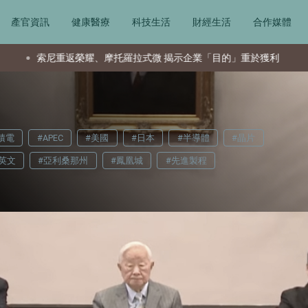
產官資訊
健康醫療
科技生活
財經生活
合作媒體
拉式微 揭示企業「目的」重於獲利
夏普AQUOS穩居台灣市場
積電
#APEC
#美國
#日本
#半導體
#晶片
英文
#亞利桑那州
#鳳凰城
#先進製程