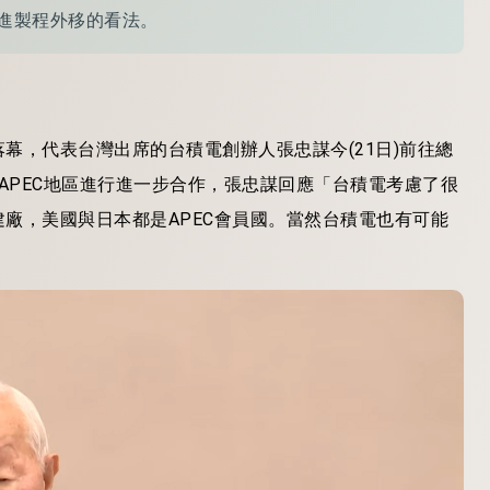
進製程外移的看法。
滿落幕，代表台灣出席的台積電創辦人張忠謀今(21日)前往總
APEC地區進行進一步合作，張忠謀回應「台積電考慮了很
廠，美國與日本都是APEC會員國。當然台積電也有可能