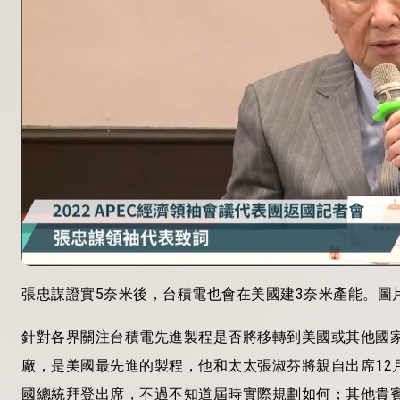
張忠謀證實5奈米後，台積電也會在美國建3奈米產能。圖
針對各界關注台積電先進製程是否將移轉到美國或其他國家
廠，是美國最先進的製程，他和太太張淑芬將親自出席12
國總統拜登出席，不過不知道屆時實際規劃如何；其他貴