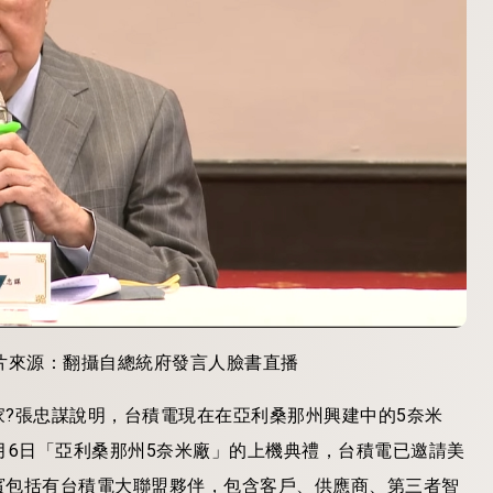
片來源：翻攝自總統府發言人臉書直播
?張忠謀說明，台積電現在在亞利桑那州興建中的5奈米
月6日「亞利桑那州5奈米廠」的上機典禮，台積電已邀請美
賓包括有台積電大聯盟夥伴，包含客戶、供應商、第三者智