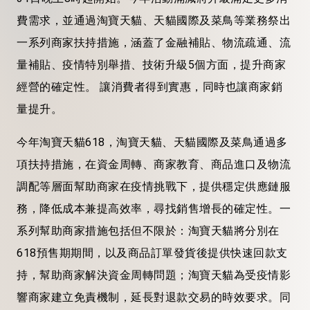
費需求，並通過淘寶天貓、天貓國際及菜鳥等業務祭出
一系列商家扶持措施，
涵蓋了金融補貼、物流疏通、流
量補貼、疫情特別舉措、技術升級5個方面，
提升商家
經營的確定性。
讓消費者得到實惠，同時也讓商家銷
量提升。
今年淘寶天貓618，淘寶天貓、天貓國際及菜鳥通過多
項扶持措施，在資金周轉、商家教育、商品進口及物流
調配等層面幫助商家在疫情挑戰下，提供穩定供應鏈服
務，降低成本兼提高效率，尋找銷售增長的確定性。一
系列幫助商家措施包括但不限於：淘寶天貓將分別在
618預售期期間，以及商品訂單發貨後提供快速回款支
持，幫助商家解決資金周轉問題；淘寶天貓為受疫情影
響商家建立免責機制，延長對退款交易的時效要求。同