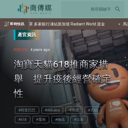
search
罩 多家銀行凍結新加坡 Radiant World 資金
馬來西亞對中、
即時快訊
產官資訊
阿里巴巴
4 years ago
淘寶天貓618推商家措
舉 提升疫後經營確定
性
#阿里巴巴
#Alibaba
#淘寶
#天貓
#618
#電商
#物流
#流量