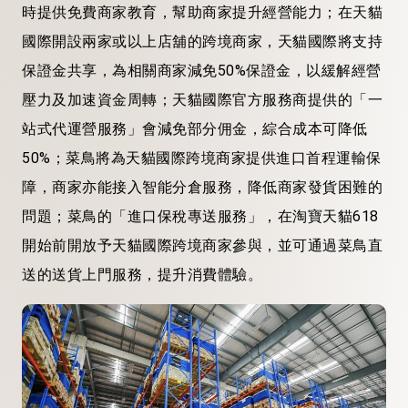
時提供免費商家教育，幫助商家提升經營能力；在天貓
國際開設兩家或以上店舖的跨境商家，天貓國際將支持
保證金共享，為相關商家減免50%保證金，以緩解經營
壓力及加速資金周轉；天貓國際官方服務商提供的「一
站式代運營服務」會減免部分佣金，綜合成本可降低
50%；菜鳥將為天貓國際跨境商家提供進口首程運輸保
障，商家亦能接入智能分倉服務，降低商家發貨困難的
問題；菜鳥的「進口保稅專送服務」，在淘寶天貓618
開始前開放予天貓國際跨境商家參與，並可通過菜鳥直
送的送貨上門服務，提升消費體驗。