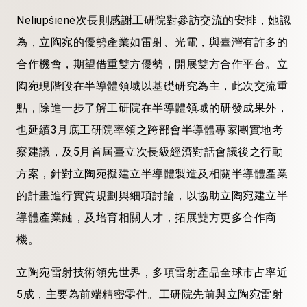
Neliupšienė次長則感謝工研院對參訪交流的安排，她認
為，立陶宛的優勢產業如雷射、光電，與臺灣有許多的
合作機會，期望借重雙方優勢，開展雙方合作平台。立
陶宛現階段在半導體領域以基礎研究為主，此次交流重
點，除進一步了解工研院在半導體領域的研發成果外，
也延續3月底工研院率領之跨部會半導體專家團實地考
察建議，及5月首屆臺立次長級經濟對話會議後之行動
方案，針對立陶宛擬建立半導體製造及相關半導體產業
的計畫進行實質規劃與細項討論，以協助立陶宛建立半
導體產業鏈，及培育相關人才，拓展雙方更多合作商
機。
立陶宛雷射技術領先世界，多項雷射產品全球市占率近
5成，主要為前端精密零件。工研院先前與立陶宛雷射