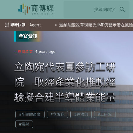
search
發 Agent
迦納能源改革現曙光 IMF仍警示潛在風險
即時快訊
產官資訊
半導體產業
4 years ago
立陶宛代表團參訪工研
院 取經產業化推動經
驗擬合建半導體業能量
#半導體產業
#立陶宛
#經濟部
#工研院
#雷射