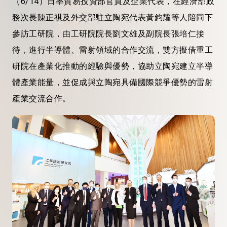
（6/14）日率貿易投資部官員及企業代表，在經濟部政
務次長陳正祺及外交部駐立陶宛代表黃鈞耀等人陪同下
參訪工研院，由工研院院長劉文雄及副院長張培仁接
待，進行半導體、雷射領域的合作交流，雙方擬借重工
研院在產業化推動的經驗與優勢，協助立陶宛建立半導
體產業能量，並促成與立陶宛具備國際競爭優勢的雷射
產業交流合作。