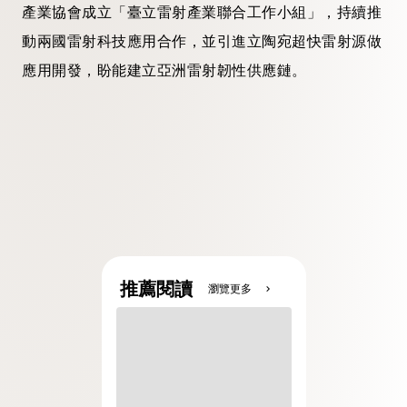
產業協會成立「臺立雷射產業聯合工作小組」，持續推
動兩國雷射科技應用合作，並引進立陶宛超快雷射源做
應用開發，盼能建立亞洲雷射韌性供應鏈。
推薦閱讀
瀏覽更多
chevron_right