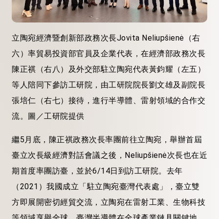
立陶宛經濟暨創新部政務次長Jovita Neliupšienė（右
六）率貿易投資部官員及企業代表，在經濟部政務次長
陳正祺（右八）及外交部駐立陶宛代表黃鈞耀（左五）
等人陪同下參訪工研院，由工研院院長劉文雄及副院長
張培仁（右七）接待，進行半導體、雷射領域的合作交
流。圖／工研院提供
繼5月底，陳正祺政務次長率團前往立陶宛，舉辦首屆
臺立次長級經濟對話會議之後，Neliupšienė次長也在近
期首度率團訪臺，並於6/14日到訪工研院。去年
（2021）我國成立「駐立陶宛臺灣代表處」，臺立雙
方即展開密切經貿交流，立陶宛在雷射工業、生物科技
等領域享譽全球，臺灣半導體在全球產業鏈具關鍵地