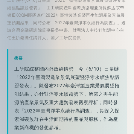
工研院今(6/10)日舉辦「2022年臺灣製造業景氣展望暨淨零永
續焦點議題發表」，由工研院產科國際所協理兼所長蘇孟宗帶
領IEKCQM團隊進行2022年臺灣製造業暨再生能源產業景氣展
望預測結果，同時公布「2022年臺灣淨零永續行為調查」。邀
請台灣金融研訓院董事長吳中書、財團法人中技社能源中心主
任王釿鋊擔任講評人。圖／工研院提供
摘要
工研院綜整國內外政經情勢，今（6/10）日舉辦
「2022年臺灣製造業景氣展望暨淨零永續焦點議
題發表」。除發布2022年臺灣製造業景氣展望預
測結果，亦針對淨零永續趨勢下，所需之再生能
源的產業景氣及重大趨勢發表觀察評析；同時發
表「2022年臺灣淨零永續行為調查」，期深入探
索減碳族群在生活面期待的產品與服務，作為產
業新商機的發想參考。