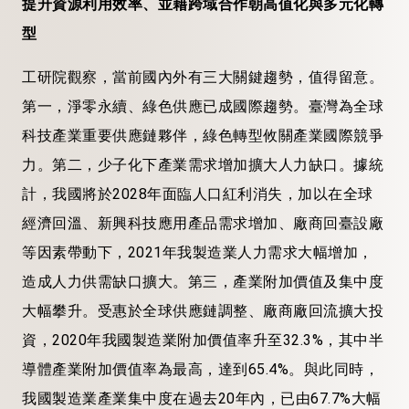
提升資源利用效率、並藉跨域合作朝高值化與多元化轉
型
工研院觀察，當前國內外有三大關鍵趨勢，值得留意。
第一，淨零永續、綠色供應已成國際趨勢。臺灣為全球
科技產業重要供應鏈夥伴，綠色轉型攸關產業國際競爭
力。第二，少子化下產業需求增加擴大人力缺口。據統
計，我國將於2028年面臨人口紅利消失，加以在全球
經濟回溫、新興科技應用產品需求增加、廠商回臺設廠
等因素帶動下，2021年我製造業人力需求大幅增加，
造成人力供需缺口擴大。第三，產業附加價值及集中度
大幅攀升。受惠於全球供應鏈調整、廠商廠回流擴大投
資，2020年我國製造業附加價值率升至32.3%，其中半
導體產業附加價值率為最高，達到65.4%。與此同時，
我國製造業產業集中度在過去20年內，已由67.7%大幅