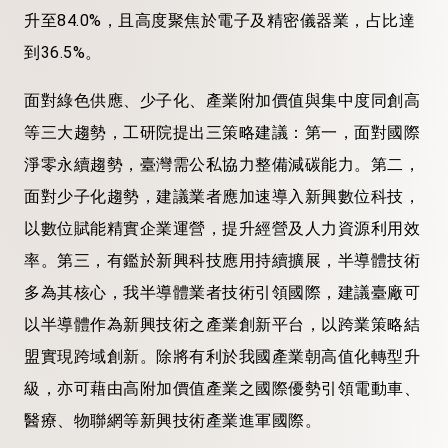
升至84.0%，且高度聚焦於電子及精密儀器業，占比達
到36.5%。
面對綠色供應、少子化、產業附加價值與集中度同創高
等三大趨勢，工研院提出三策略建議：第一，面對國際
淨零永續趨勢，臺灣需公私協力整備減碳能力。第二，
面對少子化趨勢，建議業者應加速導入新興數位科技，
以數位賦能精實企業運營，提升經營及人力資源利用效
率。第三，有鑑於新興科技應用持續擴展，半導體技術
多為其核心，我半導體業者技術引領國際，建議臺廠可
以半導體作為新興技術之產業創新平台，以跨業策略結
盟實現跨域創新。除將有利於我國產業朝高值化轉型升
級，亦可藉由高附加價值產業之國際優勢引領電動車、
醫療、物聯網等新興技術產業進軍國際。