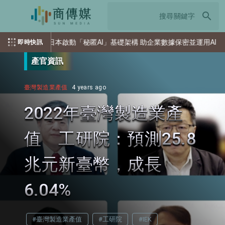
search
日本啟動「秘匿AI」基礎架構 助企業數據保密並運用AI
索尼重
即時快訊
產官資訊
臺灣製造業產值
4 years ago
2022年臺灣製造業產
值 工研院：預測25.8
兆元新臺幣，成長
6.04%
#臺灣製造業產值
#工研院
#IEK