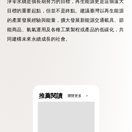
淨零永續是個長期努力的目標，再生能源更是這個遠大
目標的重要起點，但並不是終點。建議臺灣以再生能源
的產業發展經驗與能量，擴大發展新能源交通載具、節
能商品、氫氣運用及各種工業製程或產品的低碳化，共
同建構未來永續成長的社會。
推薦閱讀
瀏覽更多
chevron_right