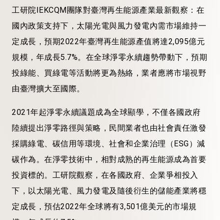
工研院IEKCQM團隊對臺灣再生能源產業最新觀察：在
國內政策支持下，太陽光電與風力發電內需市場維持一
定成長，預期2022年臺灣再生能源產值將達2,095億元
規模，年成長5.7%。在全球淨零永續趨勢帶動下，預期
投綠能、買綠電等活動將更為熱絡，業者應將市場視野
由臺灣擴大至國際。
2021年起淨零永續議題成為全球顯學，不僅各國政府
陸續提出淨零路徑與策略，民間業者也由社會責任激發
採購綠電、碳信用等環境、社會和企業治理（ESG）減
碳作為。在淨零技術中，相對成熟的再生能源成為首要
投資標的。工研院觀察，在各國政府、企業爭相投入
下，以太陽光電、風力發電及隨後衍生的儲能產業將穩
定成長，預估2022年全球將有3,501億美元的市場規