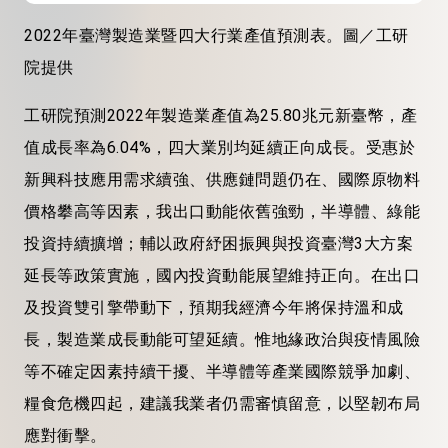
2022年臺灣製造業暨四大行業產值預測表。圖／工研
院提供
工研院預測2022年製造業產值為25.80兆元新臺幣，產
值成長率為6.04%，四大業別均延續正向成長。受惠於
新興科技應用需求續強、供應鏈問題仍在、國際原物料
價格攀高等因素，我出口動能依舊強勁，半導體、綠能
投資持續擴增；輔以政府紓困振興與投資臺灣3大方案
延長等政策實施，國內投資動能展望維持正向。在出口
及投資雙引擎帶動下，預期我經濟今年將保持溫和成
長，製造業成長動能可望延續。惟地緣政治與疫情風險
等不確定因素持續干擾、半導體等產業國際競爭加劇、
糧食危機四起，建議我業者仍需審慎留意，以堅韌布局
應對衝擊。