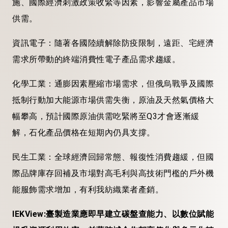
施、國際經濟刺激政策收緊等因素，影響金屬產品市場
供需。
資訊電子：隨著各國陸續解除防疫限制，遠距、宅經濟
需求所帶動的終端消費性電子產品需求趨緩。
化學工業：通膨因素壓縮市場需求，但俄烏戰爭及國際
抵制行動加大能源市場供需失衡，原油及天然氣價格大
幅攀高，預計國際原油供需吃緊將至Q3才會逐漸緩
解，石化產品價格在短期內仍具支撐。
民生工業：全球經濟回歸常態、報復性消費趨緩，但國
際品牌庫存回補及市場對高毛利與高技術門檻的戶外機
能服飾需求增加，有利我紡織業者產銷。
IEKView:臺製造業應即早建立碳盤查能力、以數位賦能