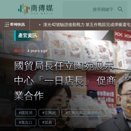
search
個資？
漢光42號驗證後勤戰力 第五作戰區完成彈藥還屯整備
即時快訊
產官資訊
國貿局
4 years ago
國貿局長任立陶宛展示
中心「一日店長」 促商
業合作
#國貿局
#立陶宛
#立陶宛商品展示中心
#進出口
#貿易