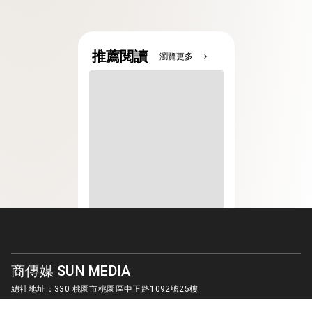
推薦閱讀
瀏覽更多
chevron_right
商傳媒 SUN MEDIA
總社地址：330 桃園市桃園區中正路1092號25樓
客服信箱：
sunmedia1010@gmail.com