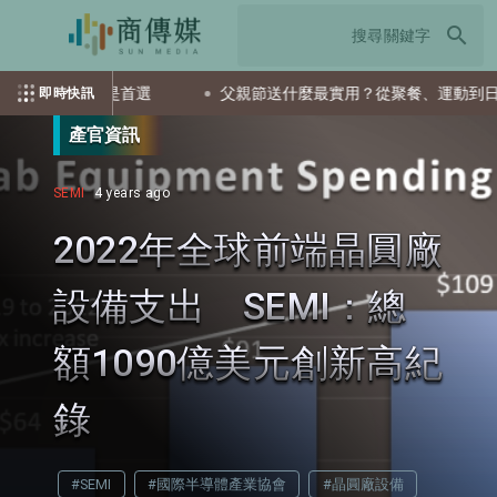
search
ETF會是首選
父親節送什麼最實用？從聚餐、運動到日常營養 
即時快訊
產官資訊
SEMI
4 years ago
2022年全球前端晶圓廠
設備支出 SEMI：總
額1090億美元創新高紀
錄
#SEMI
#國際半導體產業協會
#晶圓廠設備