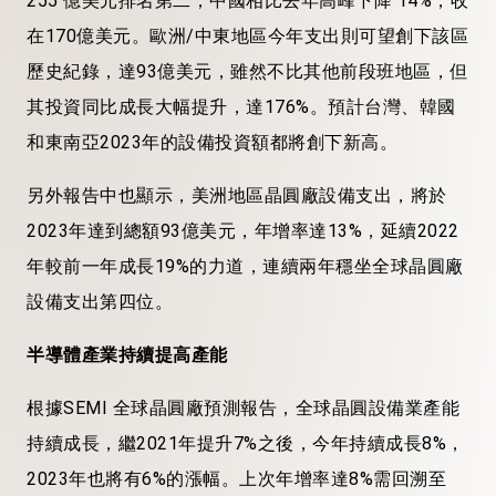
255 億美元排名第二；中國相比去年高峰下降 14%，收
在170億美元。歐洲/中東地區今年支出則可望創下該區
歷史紀錄，達93億美元，雖然不比其他前段班地區，但
其投資同比成長大幅提升，達176%。預計台灣、韓國
和東南亞2023年的設備投資額都將創下新高。
另外報告中也顯示，美洲地區晶圓廠設備支出，將於
2023年達到總額93億美元，年增率達13%，延續2022
年較前一年成長19%的力道，連續兩年穩坐全球晶圓廠
設備支出第四位。
半導體產業持續提高產能
根據SEMI 全球晶圓廠預測報告，全球晶圓設備業產能
持續成長，繼2021年提升7%之後，今年持續成長8%，
2023年也將有6%的漲幅。上次年增率達8%需回溯至