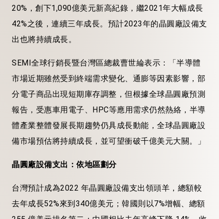
20%，創下1,090億美元新高紀錄，繼2021年大幅成長
42%之後，連續三年成長。預計2023年的晶圓廠設備支
出也將持續成長。
SEMI全球行銷長暨台灣區總裁曹世綸表示：「半導體
市場近期雖然受到終端需求變化、通膨等因素影響，部
分電子商品出現短期庫存調整，但根據全球晶圓廠預測
報告，受惠車用電子、HPC等應用需求仍然熱絡，半導
體產業整體發展長期趨勢仍具成長動能，全球晶圓廠設
備市場預估將持續成長，並可望衝破千億美元大關。」
晶圓廠設備支出：依地區劃分
台灣預計成為2022 年晶圓廠設備支出領頭羊，總額較
去年成長52%來到340億美元；韓國則以7%增幅、總額