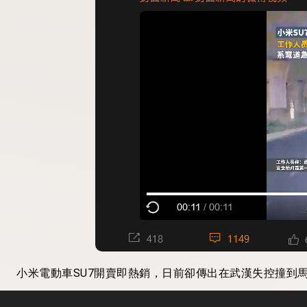
小米電動車SU7開賣即熱銷，日前卻傳出在武漢失控撞到