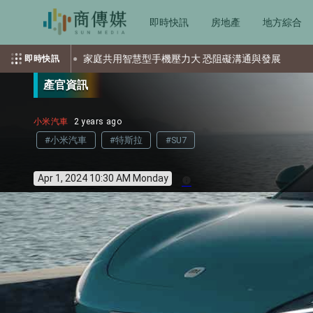
即時快訊
房地產
地方綜合
庭共用智慧型手機壓力大 恐阻礙溝通與發展
英國航太系統推抗
即時快訊
產官資訊
小米汽車
2 years ago
#小米汽車
#特斯拉
#SU7
Apr 1, 2024 10:30 AM Monday
info