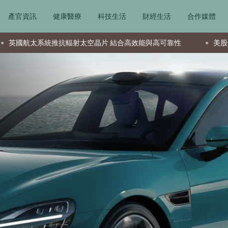
產官資訊
健康醫療
科技生活
財經生活
合作媒體
輻射太空晶片 結合高效能與高可靠性
美股信任度動搖 希臘股市今