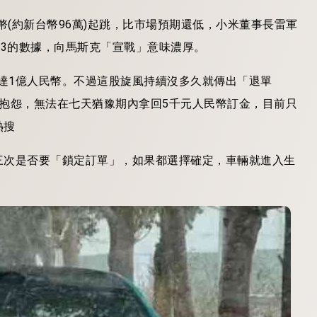
民幣(約新台幣96萬)起跳，比市場預期還低，小米董事長雷軍
l 3的數據，向馬斯克「宣戰」意味濃厚。
高達1億人民幣。不過這股旋風持續沒多久就傳出「退單
抱怨，無法在七天猶豫期內拿回5千元人民幣訂金，目前只
熱搜
三次是否要「鎖定訂單」，如果都選擇確定，車輛就進入生