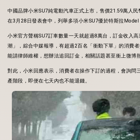
中國品牌小米SU7純電動汽車正式上市，售價21.59萬人
在3月28日發表會中，列舉多項小米SU7優於特斯拉Mode
小米官方聲稱SU7訂車數量一天就超過8萬台，訂金收入
潮」，綜合中媒報導，有超過2百名「衝動下單」的消費者
能請律師維權，想辦法追回訂金，相關話題甚至衝上微博
對此，小米回應表示，消費者在操作下訂的過程，會詢問
產階段，即便在七天內也不能退錢。