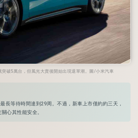
就突破5萬台，但風光大賣後開始出現退單潮。圖/小米汽車
交車最長等待時間達到29周。不過，新車上市僅約約三天，
友關心其性能安全。