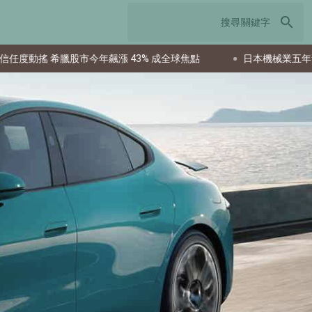
search
年飆漲 43% 成全球焦點
日本機械業五年預測：發那科、川崎