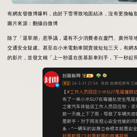
有網友發微博爆料，由於下雪導致地面結冰，沒有更換輪胎
圖片來源：翻攝自微博
除了「退單潮」惹爭議，還有不少消費者在廈門、廣州等
交通安全疑慮。甚至在小米電動車開賣後短短三天，有網友
的影片，並發文稱「上一秒還在羨慕新車到手，下一秒起