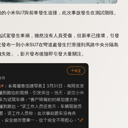
的小米SU7與前車發生追撞，此次事故發生在測試階段。
地試駕發生車禍，雖然沒有人員受傷，但新車已撞壞，引發
發布一則小米SU7在彎道處發生打滑撞到馬路中央分隔島
飛失敗」，影片發布後隨即引發大量關注。