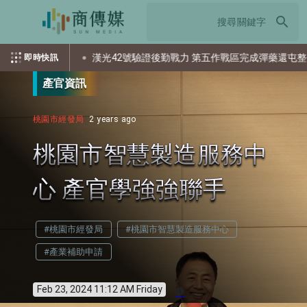
search
漢光42號驗證後勤戰力 第五作戰區完成彈藥還屯整備
即時快訊
產官資訊
桃園市經發局
2 years ago
桃園市智慧製造服務中
心 產官學強強聯手
#桃園市經發局
#桃園市智慧製造服務中心
#產業補助申請
Feb 23, 2024 11:12 AM Friday
info