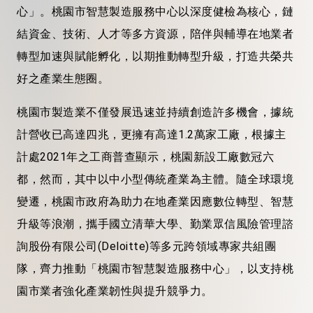
心」。桃園市智慧製造服務中心以深度健檢為核心，鏈
結資金、技術、人才等多方資源，陪伴與輔導在地業者
轉型加速與賦能孵化，以期推動轉型升級，打造共榮共
好之產業生態圈。
桃園市製造業不僅發展迅速並持續創造許多機會，據統
計營收已高達四兆，更擁有高達1.2萬家工廠，根據主
計處2021年之工商普查顯示，桃園新設工廠數冠六
都，然而，其中以中小型傳統產業為主體。隨全球環境
變遷，桃園市政府為助力在地產業因應數位轉型、智慧
升級等浪潮，攜手國立清華大學、勤業眾信風險管理諮
詢股份有限公司(Deloitte)等多元跨領域專家共組團
隊，齊力推動「桃園市智慧製造服務中心」，以支持桃
園市業者強化產業韌性與提升競爭力。