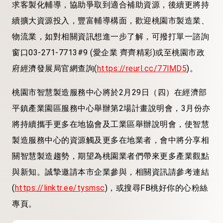
求客製化輔導，協助爭取到適合補助資源，後續更將持
續擴大資源投入，豐富輔導構面，歡迎桃園市製造業、
物流業，如對相關資訊想進一步了解，可撥打單一諮詢
窗口03-271-7713#9 (愛企業 齊齊精彩)或至桃園市政
府經濟發展局官網查詢(
https://reurl.cc/77lMD5
)。
桃園市智慧製造服務中心將於2月29日（四）在經濟部
平鎮產業園區服務中心舉辦第2場計畫說明會，3月份亦
將持續攜手更多在地協會及工業區舉辦說明會，使智慧
製造服務中心的資源觸及更多在地業者，會中將分享相
關智慧製造趨勢，期望為桃園業者們帶來更多產業觀點
與新知。誠摯邀請本市企業參與，相關資訊請參考連結
(
https://linktr.ee/tysmsc
)，或搜尋FB桃好你的心粉絲
專頁。