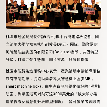
桃園市經發局局長張誠(右五)攜手台灣電路板協會、國
立清華大學簡禎富執行副校長(左五）團隊、勤業眾信
風險管理諮詢股份有限公司(Deloitte)團隊，共促轉型
升級，打造共榮生態圈。圖片來源：經發局提供
桃園市智慧製造服務中心表示，產業補助申請輔導服務
沒有申請期限，從協助業者導入智慧機上盒(SMB，
smart machine box)，由生產資訊可視化做起的小型補
助案，到單案最高補助可達3000萬元的「以大帶小製
造業低碳及智慧化升級轉型補助」，皆可依業者實際需