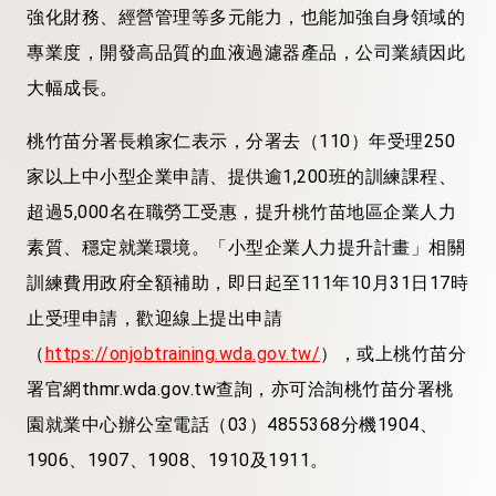
強化財務、經營管理等多元能力，也能加強自身領域的
專業度，開發高品質的血液過濾器產品，公司業績因此
大幅成長。
桃竹苗分署長賴家仁表示，分署去（110）年受理250
家以上中小型企業申請、提供逾1,200班的訓練課程、
超過5,000名在職勞工受惠，提升桃竹苗地區企業人力
素質、穩定就業環境。「小型企業人力提升計畫」相關
訓練費用政府全額補助，即日起至111年10月31日17時
止受理申請，歡迎線上提出申請
（
https://onjobtraining.wda.gov.tw/
），或上桃竹苗分
署官網thmr.wda.gov.tw查詢，亦可洽詢桃竹苗分署桃
園就業中心辦公室電話（03）4855368分機1904、
1906、1907、1908、1910及1911。