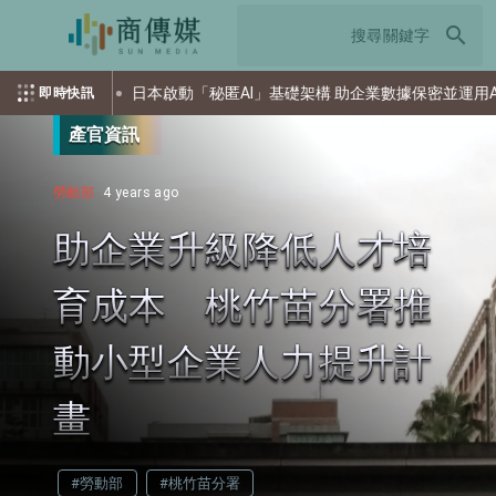
search
日本啟動「秘匿AI」基礎架構 助企業數據保密並運用AI
即時快訊
產官資訊
勞動部
4 years ago
助企業升級降低人才培
育成本 桃竹苗分署推
動小型企業人力提升計
畫
#勞動部
#桃竹苗分署