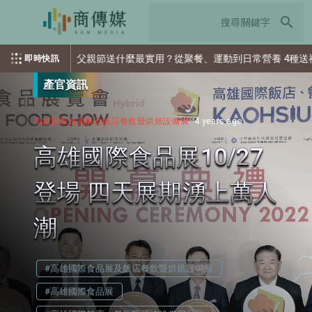
search
節送什麼最實用？從聚餐、運動到日常營養 4種送禮選擇一次看
即時快訊
產官資訊
高雄國際食品展及飯店餐飲暨烘焙設備展
4 years ago
高雄國際食品展10/27
登場 四天展期湧上萬人
潮
#高雄國際食品展及飯店餐飲暨烘焙設備展
#高雄國際食品展