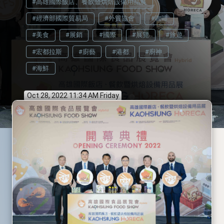
#高雄國際飯店、餐飲暨烘焙設備用品展
#經濟部國際貿易局
#外貿協會
#咖啡
#美食
#展銷
#國際
#展覽
#旅遊
#宏都拉斯
#廚藝
#港都
#廚神
#海鮮
Oct 28, 2022 11:34 AM Friday
info