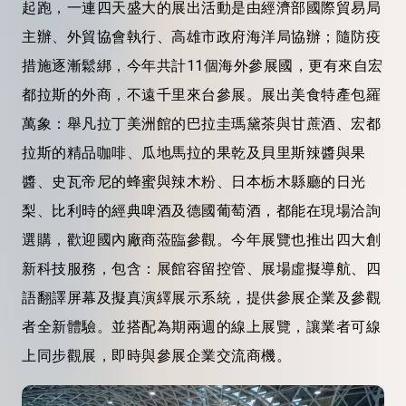
起跑，一連四天盛大的展出活動是由經濟部國際貿易局
主辦、外貿協會執行、高雄市政府海洋局協辦；隨防疫
措施逐漸鬆綁，今年共計11個海外參展國，更有來自宏
都拉斯的外商，不遠千里來台參展。展出美食特產包羅
萬象：舉凡拉丁美洲館的巴拉圭瑪黛茶與甘蔗酒、宏都
拉斯的精品咖啡、瓜地馬拉的果乾及貝里斯辣醬與果
醬、史瓦帝尼的蜂蜜與辣木粉、日本栃木縣廳的日光
梨、比利時的經典啤酒及德國葡萄酒，都能在現場洽詢
選購，歡迎國內廠商蒞臨參觀。今年展覽也推出四大創
新科技服務，包含：展館容留控管、展場虛擬導航、四
語翻譯屏幕及擬真演繹展示系統，提供參展企業及參觀
者全新體驗。並搭配為期兩週的線上展覽，讓業者可線
上同步觀展，即時與參展企業交流商機。