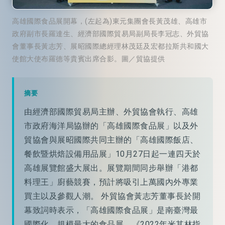
高雄國際食品展開幕，(左起為)東元集團會長黃茂雄、高雄市
政府副市長羅達生、經濟部國際貿易局副局長李冠志、外貿協
會董事長黃志芳、展昭國際總經理林茂廷及宏都拉斯共和國大
使館大使布羅德等貴賓出席合影。圖／貿協提供
摘要
由經濟部國際貿易局主辦、外貿協會執行、高雄
市政府海洋局協辦的「高雄國際食品展」以及外
貿協會與展昭國際共同主辦的「高雄國際飯店、
餐飲暨烘焙設備用品展」10月27日起一連四天於
高雄展覽館盛大展出。展覽期間同步舉辦「港都
料理王」廚藝競賽，預計將吸引上萬國內外專業
買主以及參觀人潮。 外貿協會黃志芳董事長於開
幕致詞時表示，「高雄國際食品展」是南臺灣最
國際化、規模最大的食品展，《2022年米其林指