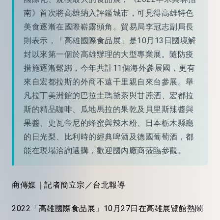
南》首次將高雄納入評鑑城市，可見得高雄特色
美食逐漸在國際嶄露頭角。貿易局李冠志副局長
則表示，「高雄國際食品展」是10月13日國境解
封以來第一個於高雄辦理的大型專業展。隨防疫
措施逐漸鬆綁，今年共計11個海外參展國，更有
來自宏都拉斯的外商不遠千里親自來台參展。舉
凡拉丁美洲館的巴拉圭瑪黛茶與甘蔗酒、宏都拉
斯的精品咖啡、瓜地馬拉的果乾及貝里斯辣醬與
果醬、史瓦帝尼的蜂蜜與辣木粉、日本栃木縣廳
的日光梨、比利時的經典啤酒及德國葡萄酒，都
能在現場洽詢選購，歡迎國內廠商蒞臨參觀。
商傳媒｜記者簡立宗／台北報導
2022「高雄國際食品展」10月27日在高雄展覽館熱鬧