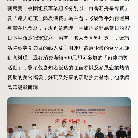
藝競賽，校園組及專業組將分別以「白香新秀爭奪賽」
及「達人紅頂佳餚表演賽」為主題，考驗選手如何運用
臺灣在地食材，呈現創意料理，兩組均於開幕當日的27
日下午角逐冠軍寶座。另有「名人食堂料理秀」，邀請
活躍於美食節目的藝人及主廚運用參展企業的食材示範
創意料理，還有消費滿額500元即可參加的「好康抽獎
活動」，獎項包含知名飯店的住宿券以及參展企業熱情
贊助的美食福袋，好玩又好康的活動接力登場，包準讓
民眾滿載而歸。