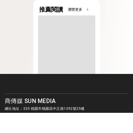
推薦閱讀
瀏覽更多
chevron_right
商傳媒 SUN MEDIA
總社地址：330 桃園市桃園區中正路1092號25樓
客服信箱：
sunmedia1010@gmail.com
© SUN MEDIA CREATIVE LIMITED. ALL RIGHTS RESERVED.