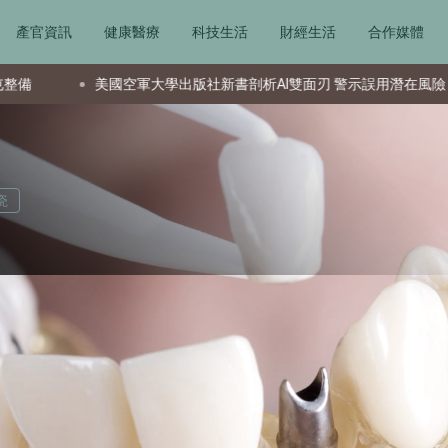
產官資訊
健康醫療
科技生活
財經生活
合作媒體
出版社新書剖析AI雙面刃 警示誤用潛在風險
資深投資者揭密：
瓷