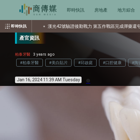
即時快訊
房地產
地方綜合
光42號驗證後勤戰力 第五作戰區完成彈藥還屯整備
美國空軍大學
即時快訊
產官資訊
柏泰牙醫
3 years ago
#柏泰牙醫
#美白貼片
#邱啟庭
#口腔健康
#陶
Jan 16, 2024 11:39 AM Tuesday
info