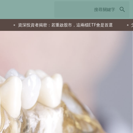
search
若重啟股市，這兩檔ETF會是首選
父親節送什麼最實用？從聚餐