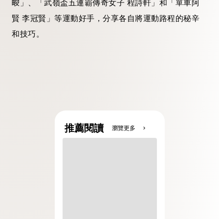
畯」、「武嶺盃五連霸傳奇女子 程詩軒」和「單車阿
賢 李冠賢」等運動好手，分享各自將運動路程的秘辛
和技巧。
推薦閱讀
瀏覽更多
chevron_right