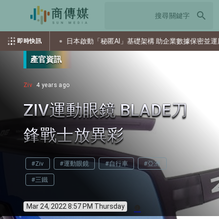
search
道攻擊
日本啟動「秘匿AI」基礎架構 助企業數據保密並運用AI
即時快訊
產官資訊
Ziv
4 years ago
ZIV運動眼鏡 BLADE刀
鋒戰士放異彩
#Ziv
#運動眼鏡
#自行車
#亞洲
#三鐵
Mar 24, 2022 8:57 PM Thursday
info