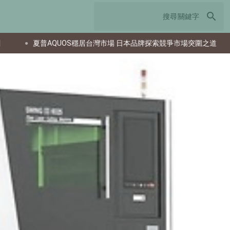
search
普AQUOS穩居台灣市場 日本品牌探索競爭市場突圍之道
南韓研