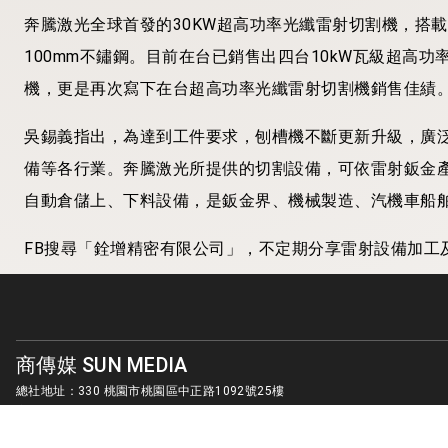
奔騰激光全球首發的30KW超高功率光纖雷射切割機，搭載具
100mm不鏽鋼。目前在台已銷售出四台10kW瓦級超高
機，更是再次寫下在台超高功率光纖雷射切割機銷售佳績
吳錫義指出，為達到工件要求，刨槽機不斷更新升級，廣
備等各行業。奔騰激光所提供的切割設備，可依雷射鈑金產
自動倉儲上、下料設備，是鈑金界、機械製造、汽機車船
FB搜尋「銓增精密有限公司」，不定期分享雷射設備加工及相
商傳媒 SUN MEDIA
總社地址：330 桃園市桃園區中正路1092號25樓
客服信箱：
sunmedia1010@gmail.com