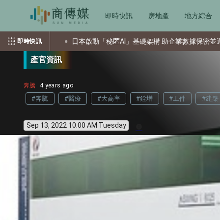
即時快訊
房地產
地方綜合
擊
日本啟動「秘匿AI」基礎架構 助企業數據保密並運用AI
即時快訊
產官資訊
奔騰
4 years ago
#奔騰
#醫療
#大高率
#銓增
#工件
#建築
Sep 13, 2022 10:00 AM Tuesday
info