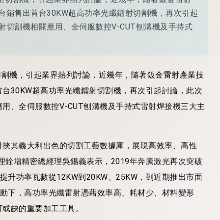
台銷售出首台30KW超高功率光纖鐳射切割機，再次引起
切割機相關應用、全伺服數控V-CUT刨溝機及手持式
射切割機，引起業界熱列討論，近幾年，隨著鈑金雷射產業技
台30KW超高功率光纖鐳射切割機，再次引起討論，此次
用、全伺服數控V-CUT刨溝機及手持式雷射焊接機三大主
射挾其義大利出色的切割工藝數據庫，展現高效率、高性
理銓增精密總經理吳錫義表示，2019年奔騰激光再次突破
升功率瓦數從12KW到20KW、25KW，到近期推出市面
帶動下，高功率光纖雷射憑藉效率高、耗材少、材料變形
可或缺的重要加工工具。