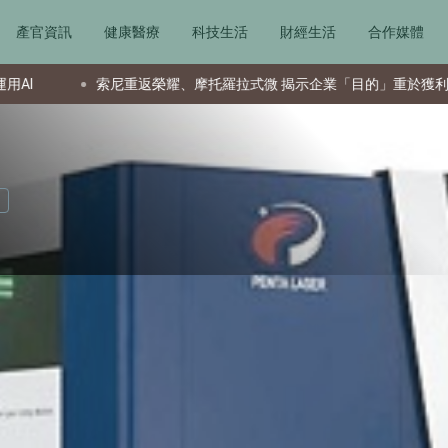
產官資訊
健康醫療
科技生活
財經生活
合作媒體
索尼重返榮耀、摩托羅拉式微 揭示企業「目的」重於獲利
夏