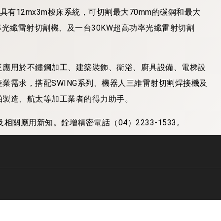
有12mx3m梭床系統，可切割最大70mm的碳鋼和最大
功率光纖雷射切割機、及一台30KW超高功率光纖雷射切割
。
泛應用於不鏽鋼加工、建築裝飾、衛浴、廚具設備、電梯設
業需求，搭配SWING系列、機器人三維雷射切割焊接機及
舶製造、航太等加工業者的得力助手。
關應用新知。銓增精密電話（04）2233-1533。