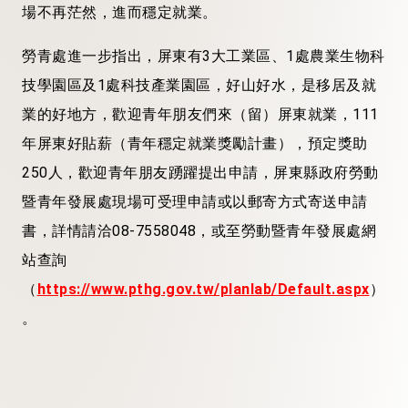
場不再茫然，進而穩定就業。
勞青處進一步指出，屏東有3大工業區、1處農業生物科
技學園區及1處科技產業園區，好山好水，是移居及就
業的好地方，歡迎青年朋友們來（留）屏東就業，111
年屏東好貼薪（青年穩定就業獎勵計畫），預定獎助
250人，歡迎青年朋友踴躍提出申請，屏東縣政府勞動
暨青年發展處現場可受理申請或以郵寄方式寄送申請
書，詳情請洽08-7558048，或至勞動暨青年發展處網
站查詢
（
https://www.pthg.gov.tw/planlab/Default.aspx
）
。