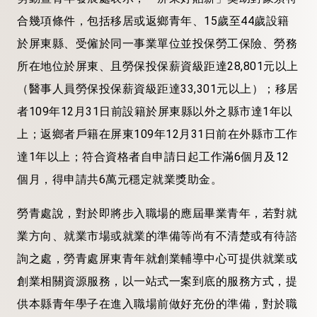
合幾項條件，包括移居或返鄉青年、15歲至44歲設籍
於屏東縣、受僱於同一事業單位並投保勞工保險、勞務
所在地位於屏東、且勞保投保薪資級距達28,801元以上
（醫事人員勞保投保薪資級距達33,301元以上）；移居
者109年12月31日前設籍於屏東縣以外之縣市達1年以
上；返鄉者戶籍在屏東109年12月31日前在外縣市工作
達1年以上；符合資格者自申請日起工作滿6個月及12
個月，得申請共6萬元穩定就業獎助金。
勞青處說，對於即將步入職場的應屆畢業青年，若對就
業方向、就業市場或就業的準備等尚有不清楚或有待諮
詢之處，勞青處屏東青年就創業輔導中心可提供就業或
創業相關資源服務，以一站式一案到底的服務方式，提
供本縣青年學子在進入職場前做好充份的準備，對於職