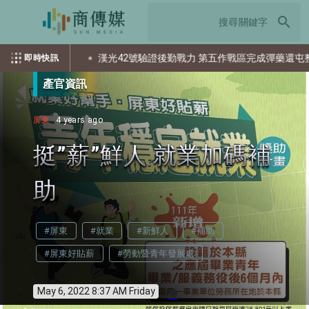
search
資？
漢光42號驗證後勤戰力 第五作戰區完成彈藥還屯整備
即時快訊
產官資訊
屏東
4 years ago
挺”薪”鮮人 就業加碼補
助
#屏東
#就業
#新鮮人
#補助
#屏東好貼薪
#勞動暨青年發展處
May 6, 2022 8:37 AM Friday
info