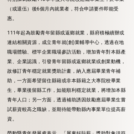
（或退伍）後6個月內就業者，符合申請要件即能受
惠。
111年起為鼓勵青年留縣或返鄉就業，縣府積極續辦或
連結相關資源，成立青年就(創)業輔導中心，透過在地
職場體驗、標竿企業職場參訪活動，增加青年對本縣產
業、企業認識，引發青年留縣或返鄉就業或創業動機，
故修訂青年穩定就業獎助計畫，納入應屆畢業青年補
助，一方面希望留住縣籍或非本縣籍之大專院校畢業
生，畢業後留縣工作，如能順利穩定就業，將增加本縣
青年人口；另一方面，透過補助誘因鼓勵應屆畢業生嘗
試薪資較高之職缺，並期待能帶動縣內事業單位提高薪
資。
勞動暨青年發展處表示，「屏東好貼薪」獎助對象須符