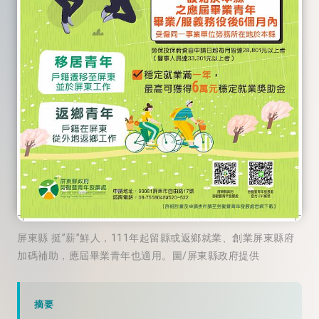
屏東縣 挺”薪”鮮人，111年起留縣或返鄉就業、創業屏東縣府
加碼補助，應屆畢業青年也適用。圖/屏東縣政府提供
摘要