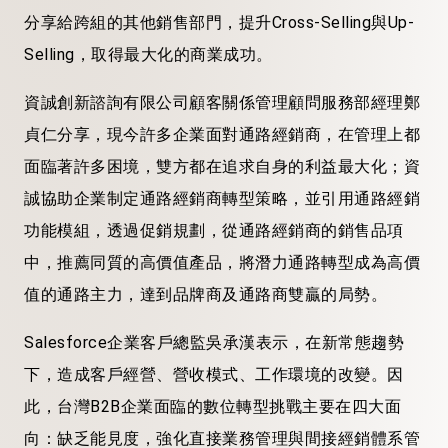
分享給跨組的其他銷售部門，提升Cross-Selling與Up-
Selling，取得最大化的商業成功。
資誠創新諮詢有限公司顧客關係管理顧問服務部經理鄭
貞仁分享，現今許多企業面對通路經銷商，在管理上都
面臨著許多困境，雙方都在追求自身的利益最大化；資
誠協助企業制定通路經銷商轉型策略，並引用通路經銷
功能模組，透過促銷規劃，從通路經銷商的銷售品項
中，推薦同質的高價值產品，將潛力通路轉型成為高價
值的通路主力，達到品牌商及通路商雙贏的局勢。
Salesforce企業客戶總監吳承漢表示，在新常態趨勢
下，造成客戶經營、營收模式、工作環境的改變。因
此，台灣B2B企業面臨的數位轉型挑戰主要在四大面
向：缺乏能見度，強化直接業務管理與間接經銷體系管