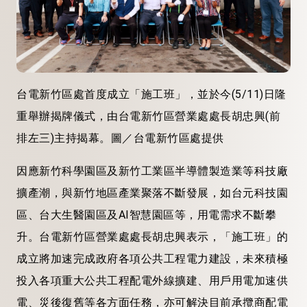
台電新竹區處首度成立「施工班」，並於今(5/11)日隆
重舉辦揭牌儀式，由台電新竹區營業處處長胡忠興(前
排左三)主持揭幕。圖／台電新竹區處提供
因應新竹科學園區及新竹工業區半導體製造業等科技廠
擴產潮，與新竹地區產業聚落不斷發展，如台元科技園
區、台大生醫園區及AI智慧園區等，用電需求不斷攀
升。台電新竹區營業處處長胡忠興表示，「施工班」的
成立將加速完成政府各項公共工程電力建設，未來積極
投入各項重大公共工程配電外線擴建、用戶用電加速供
電、災後復舊等各方面任務，亦可解決目前承攬商配電