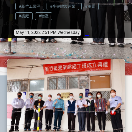
#新竹工業區
#半導體製造業
#用電
#擴廠
#增產
May 11, 2022 2:51 PM Wednesday
info