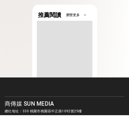
推薦閱讀
瀏覽更多
chevron_right
商傳媒 SUN MEDIA
總社地址：330 桃園市桃園區中正路1092號25樓
客服信箱：
sunmedia1010@gmail.com