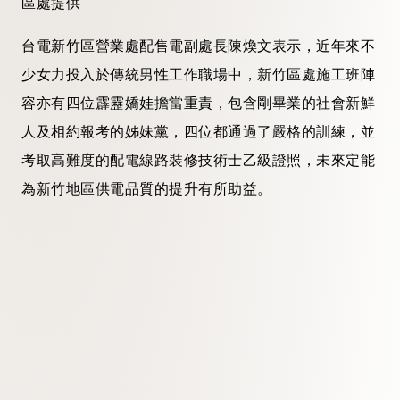
區處提供
台電新竹區營業處配售電副處長陳煥文表示，近年來不
少女力投入於傳統男性工作職場中，新竹區處施工班陣
容亦有四位霹靂嬌娃擔當重責，包含剛畢業的社會新鮮
人及相約報考的姊妹黨，四位都通過了嚴格的訓練，並
考取高難度的配電線路裝修技術士乙級證照，未來定能
為新竹地區供電品質的提升有所助益。