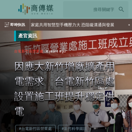
search
家庭共用智慧型手機壓力大 恐阻礙溝通與發展
英國航太系統
即時快訊
產官資訊
台電新竹區營業處
4 years ago
因應大新竹增廠擴產用
電需求 台電新竹區處
設置施工班提升穩定供
電
#台電新竹區營業處
#新竹科學園區