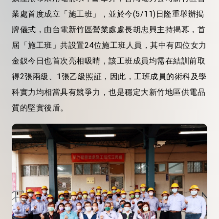
業處首度成立「施工班」，並於今(5/11)日隆重舉辦揭
牌儀式，由台電新竹區營業處處長胡忠興主持揭幕，首
屆「施工班」共設置24位施工班人員，其中有四位女力
金釵今日也首次亮相吸睛，該工班成員均需在結訓前取
得2張兩級、1張乙級照証，因此，工班成員的術科及學
科實力均相當具有競爭力，也是穩定大新竹地區供電品
質的堅實後盾。