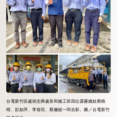
台電新竹區處胡忠興處長和施工班四位霹靂嬌娃蔡椀
晴、彭如萍、李筱瑄、蔡姗妮一同合影。圖／台電新竹