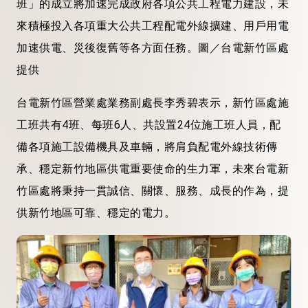
班」的成立將加速完成政府各項公共工程電力建設，未
來積極投入各項重大公共工程配電外線擴建、用戶用電
加速供電、災後復舊等各方面任務。圖／台電新竹區處
提供
台電新竹區營業處業務副處長李秀碧表示，新竹區處施
工班共有4班、每班6人、共設置24位施工班人員，配
備各項施工設備機具及車輛，將肩負配電外線技術傳
承、穩定新竹地區供電重要使命的生力軍，未來台電新
竹區處將秉持一貫誠信、關懷、服務、成長的作為，提
供新竹地區可靠、穩定的電力。