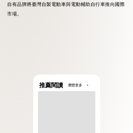
自有品牌將臺灣自製電動車與電動輔助自行車推向國際
市場。
推薦閱讀
瀏覽更多
chevron_right