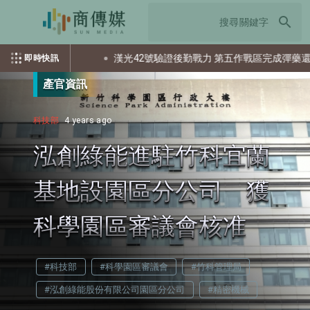
search
多少個資？
漢光42號驗證後勤戰力 第五作戰區完成彈藥還屯整備
即時快訊
產官資訊
科技部
4 years ago
泓創綠能進駐竹科宜蘭
基地設園區分公司 獲
科學園區審議會核准
#科技部
#科學園區審議會
#竹科管理局
#泓創綠能股份有限公司園區分公司
#精密機械