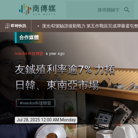
search
？
漢光42號驗證後勤戰力 第五作戰區完成彈藥還屯整備
即時快訊
合作媒體
ivendor科技聯盟
a year ago
友鋮殖利率逾7% 力拓
日韓、東南亞市場
#ivendor科技聯盟
Jul 28, 2025 12:00 AM Monday