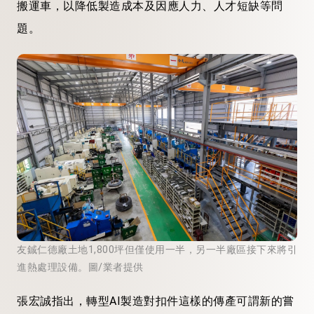
搬運車，以降低製造成本及因應人力、人才短缺等問
題。
友鋮仁德廠土地1,800坪但僅使用一半，另一半廠區接下來將引
進熱處理設備。圖/業者提供
張宏誠指出，轉型AI製造對扣件這樣的傳產可謂新的嘗