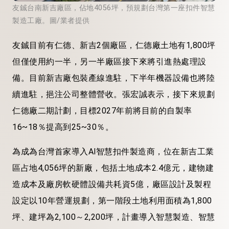
友鋮台南新吉廠區，佔地4056坪，預規劃台灣第一座扣件智慧
製造工廠。圖/業者提供
友鋮目前有仁德、新吉2個廠區，仁德廠土地有1,800坪
但僅使用約一半，另一半廠區接下來將引進熱處理設
備。目前新吉廠包裝產線進駐，下半年機器設備也將陸
續進駐，挹注公司整體營收。張宏誠表示，接下來規劃
仁德廠二期計劃，目標2027年前將目前的自製率
16~18％提高到25~30％。
為成為台灣首家導入Al智慧扣件製造商，位在新吉工業
區占地4,056坪的新廠，包括土地成本2.4億元，建物建
造成本及廠房軟硬體設備共耗資5億，廠區設計及製程
設定以10年營運規劃，第一階段土地利用面積為1,800
坪、建坪為2,100～2,200坪，計畫導入智慧製造、智慧