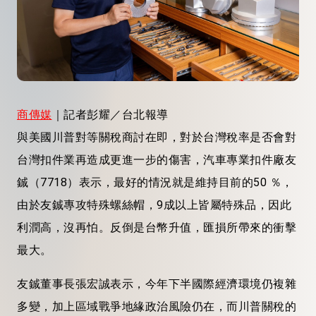
商傳媒
｜記者彭耀／台北報導
與美國川普對等關稅商討在即，對於台灣稅率是否會對
台灣扣件業再造成更進一步的傷害，汽車專業扣件廠友
鋮（7718）表示，最好的情況就是維持目前的50 ％，
由於友鋮專攻特殊螺絲帽，9成以上皆屬特殊品，因此
利潤高，沒再怕。反倒是台幣升值，匯損所帶來的衝擊
最大。
友鋮董事長張宏誠表示，今年下半國際經濟環境仍複雜
多變，加上區域戰爭地緣政治風險仍在，而川普關稅的