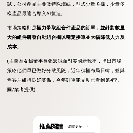
試，公司產品主要做特殊螺絲，型式少量多樣，少量多
樣產品最適合導入AI製造。
市場策略則是
極力爭取組合件產品的訂單，並針對數量
大的組件研發自動組合機以穩定接單並大幅降低人力及
成本
。
(主圖為友鋮董事長張宏誠面對美國新稅率，指出市場
策略他們早已做好分散風險，近年積極布局日韓，並與
舊客戶維持良好關係，今年訂單能見度已看到第4季。
圖/業者提供)
推薦閱讀
瀏覽更多
chevron_right