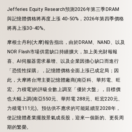
Jefferies Equity Research預測2026年第三季DRAM
與記憶體價格將再度上漲 40-50%，2026年第四季價格
將再上漲30-40%。
摩根士丹利(大摩)報告指出，由於DRAM、NAND、以及
NOR Flash市場供需缺口持續擴大，加上美光財報報
喜、AI伺服器需求暴增、以及企業因擔心缺口而進行
「恐慌性採購」，記憶體價格全面上漲已成定局；因
此，大摩將台灣主要記憶體廠商(南亞科、華邦電、旺
宏、力積電)的評級全數上調至「優於大盤」，目標價
也大幅上調(南亞550元、華邦電 288元、旺宏220元、
力積電111元)。預估供不應求的可能延續至2028年，
使記憶體產業擺脫景氣成長股，迎來一個新的、更長周
期的繁榮。