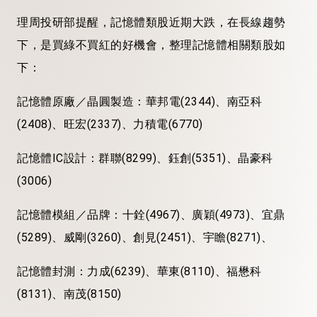
理周投研部提醒，記憶體類股近期大跌，在長線趨勢
下，是買綠不買紅的好機會，整理記憶體相關類股如
下：
記憶體原廠／晶圓製造：華邦電(2344)、南亞科
(2408)、旺宏(2337)、力積電(6770)
記憶體IC設計：群聯(8299)、鈺創(5351)、晶豪科
(3006)
記憶體模組／品牌：十銓(4967)、廣穎(4973)、宜鼎
(5289)、威剛(3260)、創見(2451)、宇瞻(8271)、
記憶體封測：力成(6239)、華東(8110)、福懋科
(8131)、南茂(8150)