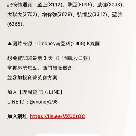
記憶體通路：至上(8112)、擎亞(8096)、威健(3033)、
大聯大(3702)、增你強(3028)、弘憶股(3312)、堃昶
(6265)。
▲圖片來源：Cmoney南亞科(2408) K線圖
想免費試閱最新 3 天《理周飆股日報》
掌握盤勢焦點、熱門飆股機會
並參加投資菁英會方案
加入【理周寶 官方LINE】
LINE ID：@money298
加入網址:
https://lin.ee/VXU0tQC