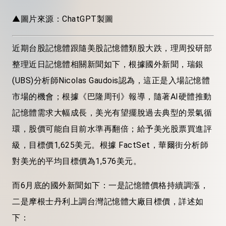
▲圖片來源：ChatGPT製圖
近期台股記憶體跟隨美股記憶體類股大跌，理周投研部
整理近日記憶體相關新聞如下，根據國外新聞，瑞銀
(UBS)分析師Nicolas Gaudois認為，這正是入場記憶體
市場的機會；根據《巴隆周刊》報導，隨著AI硬體推動
記憶體需求大幅成長，美光有望擺脫過去典型的景氣循
環，股價可能自目前水準再翻倍；給予美光股票買進評
級，目標價1,625美元。根據 FactSet，華爾街分析師
對美光的平均目標價為1,576美元。
而6月底的國外新聞如下：一是記憶體價格持續調漲，
二是摩根士丹利上調台灣記憶體大廠目標價，詳述如
下：