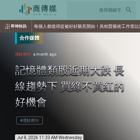
search
每個人都值得從被好好聽見開始！吳柏賢藝術工作室以油畫、品牌
即時快訊
合作媒體
理財周刊
a month ago
記憶體類股近期大跌 長
線趨勢下 買綠不買紅的
好機會
#理財周刊
Jul 8, 2026 11:33 AM Wednesday