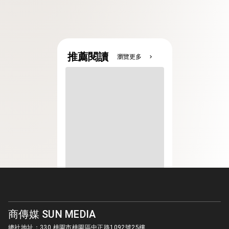
推薦閱讀
瀏覽更多
chevron_right
商傳媒 SUN MEDIA
總社地址：330 桃園市桃園區中正路1092號25樓