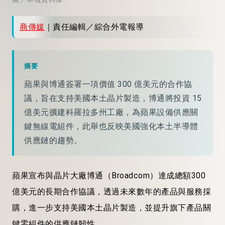
商傳媒
｜責任編輯／綜合外電報導
摘要
蘋果與博通簽署一項價值 300 億美元的合作協
議，旨在支持美國本土晶片製造，博通將投資 15
億美元擴建科羅拉多州工廠，為蘋果設備供應關
鍵無線電組件，此舉也反映美國強化本土半導體
供應鏈的趨勢。
蘋果宣布與晶片大廠博通（Broadcom）達成總額300
億美元的長期合作協議，透過未來數年的產品與服務採
購，進一步支持美國本土晶片製造，並提升旗下產品關
鍵零組件的供應鏈韌性。