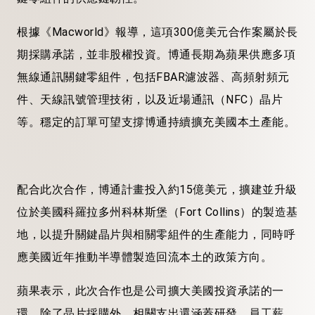
根據《Macworld》報導，這項300億美元合作案屬於長
期採購承諾，並非股權投資。博通長期為蘋果供應多項
無線通訊關鍵零組件，包括FBAR濾波器、高頻射頻元
件、天線訊號管理技術，以及近場通訊（NFC）晶片
等。穩定的訂單可望支撐博通持續擴充美國本土產能。
配合此次合作，博通計畫投入約15億美元，擴建並升級
位於美國科羅拉多州科林斯堡（Fort Collins）的製造基
地，以提升關鍵晶片與相關零組件的生產能力，同時呼
應美國近年推動半導體製造回流本土的政策方向。
蘋果表示，此次合作也是公司擴大美國投資承諾的一
環。除了晶片採購外，相關支出還涵蓋研發、員工薪