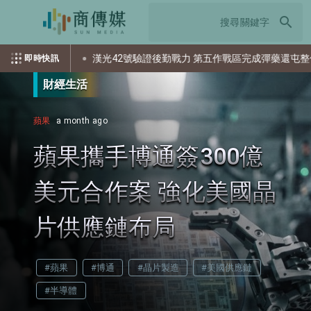
search
資？
漢光42號驗證後勤戰力 第五作戰區完成彈藥還屯整備
即時快訊
財經生活
蘋果
a month ago
蘋果攜手博通簽300億
美元合作案 強化美國晶
片供應鏈布局
#蘋果
#博通
#晶片製造
#美國供應鏈
#半導體