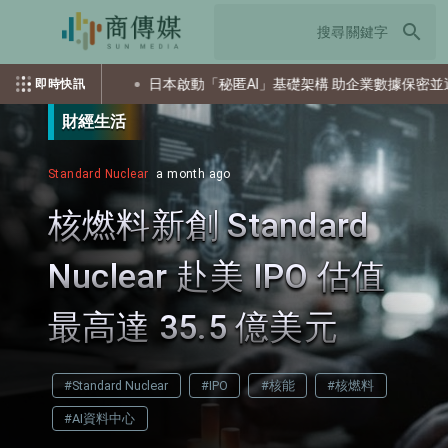
search
道攻擊
日本啟動「秘匿AI」基礎架構 助企業數據保密並運用AI
即時快訊
財經生活
Standard Nuclear
a month ago
核燃料新創 Standard
Nuclear 赴美 IPO 估值
最高達 35.5 億美元
#Standard Nuclear
#IPO
#核能
#核燃料
#AI資料中心