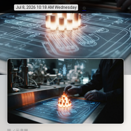
Jul 8, 2026 10:18 AM Wednesday
info
圖／示意圖