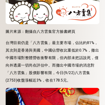
圖片來源：翻攝自八方雲集官方臉書網頁
台灣目前仍是「八方雲集」最主要市場，佔比約81%，
其次則是香港與美國，中國佔營收比重低於0.7%，撤出
中國市場對整體營收衝擊有限，但內部未把話說死，僅
向外透露一切尚在評估中。而撤出中國市場的消息對
「八方雲集」股價影響有限，今日(9/22)八方雲集
(2753)收盤漲幅近3%，收在178.5元。