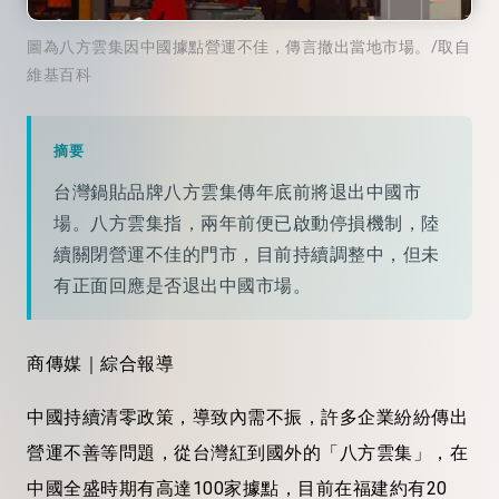
圖為八方雲集因中國據點營運不佳，傳言撤出當地市場。/取自
維基百科
摘要
台灣鍋貼品牌八方雲集傳年底前將退出中國市
場。八方雲集指，兩年前便已啟動停損機制，陸
續關閉營運不佳的門市，目前持續調整中，但未
有正面回應是否退出中國市場。
商傳媒｜綜合報導
中國持續清零政策，導致內需不振，許多企業紛紛傳出
營運不善等問題，從台灣紅到國外的「八方雲集」，在
中國全盛時期有高達100家據點，目前在福建約有20