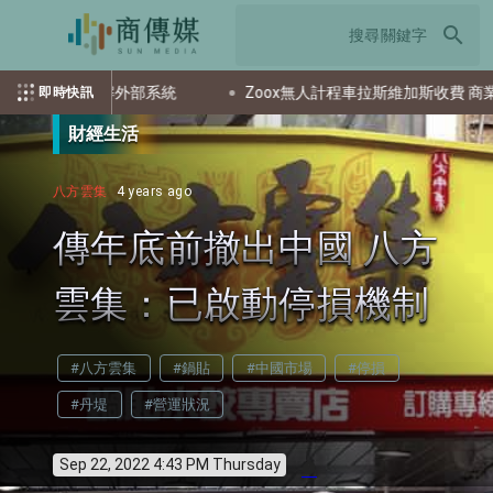
search
1 自主破解外部系統
Zoox無人計程車拉斯維加斯收費 商業化邁大步
即時快訊
財經生活
八方雲集
4 years ago
傳年底前撤出中國 八方
雲集：已啟動停損機制
#八方雲集
#鍋貼
#中國市場
#停損
#丹堤
#營運狀況
Sep 22, 2022 4:43 PM Thursday
info