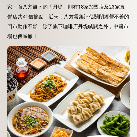
家，而八方旗下的「丹堤」則有18家加盟店及23家直
營店共41個據點。近來，八方雲集評估關閉經營不善的
門市動作不斷，除了旗下咖啡店丹堤喊關之外，中國市
場也傳喊撤！