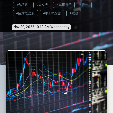
#台積電
#大立光
#車用電子
#觀光
#解封概念股
#軍工概念股
#電池
Nov 30, 2022 10:18 AM Wednesday
info