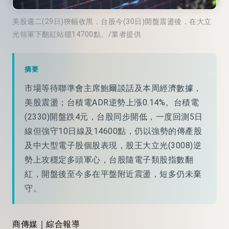
美股週二(29日)狹幅收黑，台股今(30日)開盤震盪後，在大立
光領軍下翻紅站穩14700點。/業者提供
摘要
市場等待聯準會主席鮑爾談話及本周經濟數據，
美股震盪；台積電ADR逆勢上漲0.14%。台積電
(2330)開盤跌4元，台股同步開低，一度回測5日
線但強守10日線及14600點，仍以強勢的傳產股
及中大型電子股個股表現，股王大立光(3008)逆
勢上攻穩定多頭軍心，台股隨電子類股指數翻
紅，開盤後至今多在平盤附近震盪，短多仍未棄
守。
商傳媒｜綜合報導