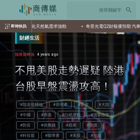
search
 受惠液化天然氣需求強勁
奇景光電Q2財報優預期 汽車與智慧
即時快訊
財經生活
陸港股轉強
4 years ago
不甩美股走勢遲疑 陸港
台股早盤震盪攻高！
#陸港股轉強
#房地產
#房市
#大陸
#中國
#香港
#白紙運動
#清零政策
#防疫
#供應鏈
#蘋果
#股價
#科技股
#聯準會
#美股
#台股