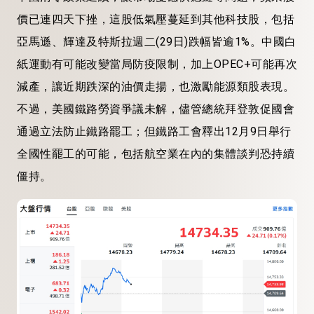
價已連四天下挫，這股低氣壓蔓延到其他科技股，包括
亞馬遜、輝達及特斯拉週二(29日)跌幅皆逾1%。中國白
紙運動有可能改變當局防疫限制，加上OPEC+可能再次
減產，讓近期跌深的油價走揚，也激勵能源類股表現。
不過，美國鐵路勞資爭議未解，儘管總統拜登敦促國會
通過立法防止鐵路罷工；但鐵路工會釋出12月9日舉行
全國性罷工的可能，包括航空業在內的集體談判恐持續
僵持。