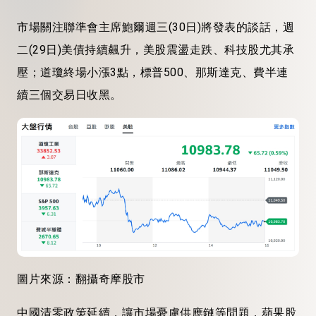
市場關注聯準會主席鮑爾週三(30日)將發表的談話，週
二(29日)美債持續飆升，美股震盪走跌、科技股尤其承
壓；道瓊終場小漲3點，標普500、那斯達克、費半連
續三個交易日收黑。
圖片來源：翻攝奇摩股市
中國清零政策延續，讓市場憂慮供應鏈等問題，蘋果股