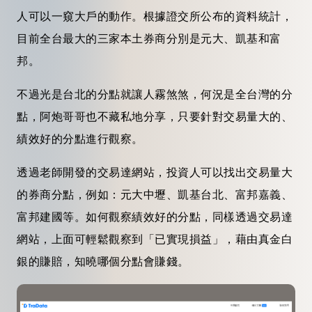
人可以一窺大戶的動作。根據證交所公布的資料統計，
目前全台最大的三家本土券商分別是元大、凱基和富
邦。
不過光是台北的
分點
就讓人霧煞煞，何況是全台灣的
分
點
，阿炮
哥哥
也不藏私地分享，只要針對
交易
量大的、
績效好的
分點
進行觀察。
透過老師開發的
交易
達網站，投資人可以找出
交易
量大
的券商
分點
，例如：元大中壢、凱基台北、富邦嘉義、
富邦建國等。如何觀察績效好的
分點
，同樣透過
交易
達
網站，上面可輕鬆觀察到「已實現損益」，藉由真金白
銀的賺賠，知曉哪個
分點
會賺錢。