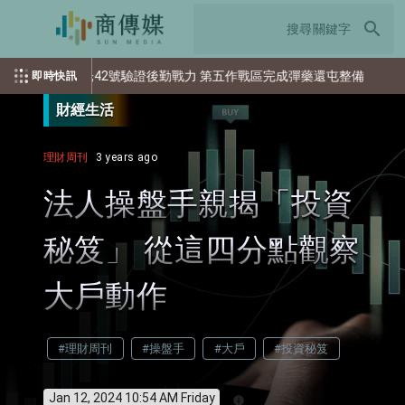
search
42號驗證後勤戰力 第五作戰區完成彈藥還屯整備
美國空軍大學出
即時快訊
財經生活
理財周刊
3 years ago
法人操盤手親揭「投資
秘笈」 從這四分點觀察
大戶動作
#理財周刊
#操盤手
#大戶
#投資秘笈
Jan 12, 2024 10:54 AM Friday
info