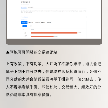
▲阿炮哥哥開發的交易達網站
上有政策，下有對策。大戶為了不讓你跟單，過去會把
單子下到不同
分點
去，但是現在卻反其道而行，各個不
同
分點
的大戶會請營業員將單子掛到同一個
分點
去，使
人不容易看破手腳。即使如此，
交易
量大、績效好的
分
點
仍是非常具有觀察價值。