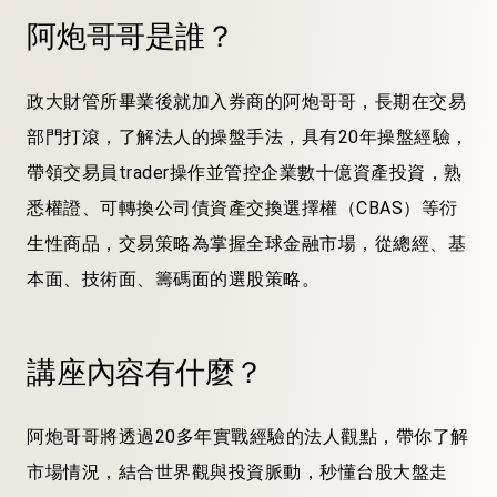
阿炮哥哥
是誰？
政大財管所畢業後就加入券商的
阿炮哥哥
，長期在交易
部門打滾，了解法人的操盤手法，具有20年操盤經驗，
帶領交易員trader操作並管控企業數十億資產投資，熟
悉權證、可轉換公司債資產交換選擇權（CBAS）等衍
生性商品，交易策略為掌握全球金融市場，從總經、基
本面、技術面、籌碼面的選股策略。
講座內容有什麼？
阿炮哥哥
將透過20多年實戰經驗的法人觀點，帶你了解
市場情況，結合世界觀與投資脈動，秒懂台股大盤走