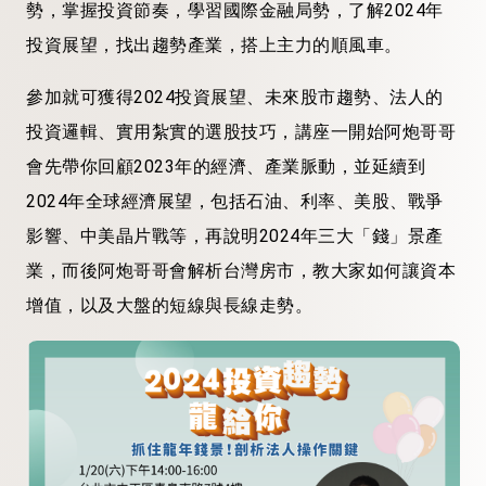
勢，掌握投資節奏，學習國際金融局勢，了解2024年
投資展望，找出趨勢產業，搭上主力的順風車。
參加就可獲得2024投資展望、未來股市趨勢、法人的
投資邏輯、實用紮實的選股技巧，講座一開始
阿炮哥哥
會先帶你回顧2023年的經濟、產業脈動，並延續到
2024年全球經濟展望，包括石油、利率、美股、戰爭
影響、中美晶片戰等，再說明2024年三大「錢」景產
業，而後
阿炮哥哥
會解析台灣房市，教大家如何讓資本
增值，以及大盤的短線與長線走勢。