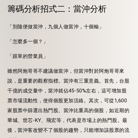
籌碼分析招式二：當沖分析
「別隨便做當沖，九個人做當沖，十個輸」
「怎麼多一個？」
「跟單的營業員」
雖然阿炮
哥哥
不建議做當沖，但當沖對於阿炮
哥哥
來
說，是重要的觀察指標。當沖有三重意義。首先，台股
千億的成交量中，當沖就佔45-50%左右，這可增加股
票市場流動性，使得個股更加活絡。其次，可從1,600
家股票中篩選出熱門股。當沖比重高的個股，如近期的
華城、世芯-KY、飛宏等，代表是市場上的熱門股。最
後，當沖客改變不了個股的趨勢，只能增加該股票的流