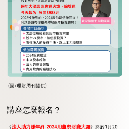
(圖/理財周刊提供)
講座怎麼報名？
《
法人助力賺年終 2024用趨勢財賺大錢
》將於1月20