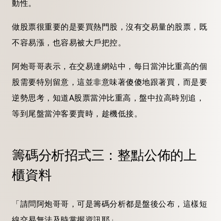
動性。
做股票很重要的是要買熱門股，沒有
交易
量的股票，既
不容易漲，也容易被大戶把控。
阿炮
哥哥
表示，在
交易
達網站中，每日當沖比重高的個
股需要特別留意，這並非意味著傻傻地跟著買，而是要
逆勢思考，知道A股票當沖比重高，盤中拉高時別追，
等到尾盤當沖客要賣時，趁機低接。
籌碼分析招式三：整點公佈的上
櫃資料
「請問阿炮
哥哥
，可是籌碼分析都是盤後公布，這樣短
線
交易
無法及時掌握資訊耶」