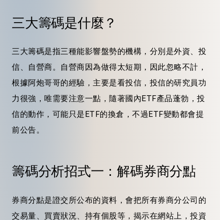
三大籌碼是什麼？
三大籌碼是指三種能影響盤勢的機構，分別是
外資
、投
信、自營商。自營商因為做得太短期，因此忽略不計，
根據阿炮
哥哥
的經驗，主要是看投信，投信的研究員功
力很強，唯需要注意一點，隨著國內ETF產品蓬勃，投
信的動作，可能只是ETF的換倉，不過ETF變動都會提
前公告。
籌碼分析招式一：解碼券商
分點
券商
分點
是證交所公布的資料，會把所有券商分公司的
交易
量、買賣狀況、持有個股等，揭示在網站上，投資