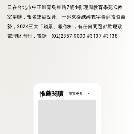
日在台北市中正區青島東路7號4樓 理周教育學苑 C教
室舉辦，報名連結點此，一起來從總經數字看到投資趨
勢，2024三大「錢景」報你知，有任何問題都歡迎致
電理財周刊，電話：(02)2357-9000 #3137 #3138
推薦閱讀
瀏覽更多
chevron_right