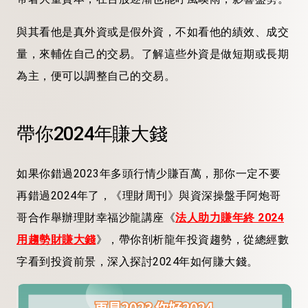
與其看他是真
外資
或是假
外資
，不如看他的績效、成交
量，來輔佐自己的
交易
。了解這些
外資
是做短期或長期
為主，便可以調整自己的
交易
。
帶你2024年賺大錢
如果你錯過2023年多頭行情少賺百萬，那你一定不要
再錯過2024年了，《理財周刊》與資深操盤手
阿炮哥
哥
合作舉辦理財幸福沙龍講座《
法人助力賺年終 2024
用趨勢財賺大錢
》，帶你剖析龍年投資趨勢，從總經數
字看到投資前景，深入探討2024年如何賺大錢。