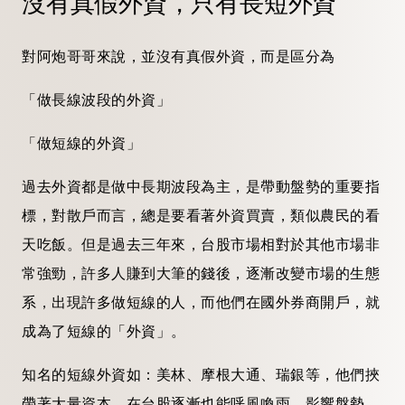
沒有真假
外資
，只有長短
外資
對阿炮
哥哥
來說，並沒有真假
外資
，而是區分為
「做長線波段的
外資
」
「做短線的
外資
」
過去
外資
都是做中長期波段為主，是帶動盤勢的重要指
標，對散戶而言，總是要看著
外資
買賣，類似農民的看
天吃飯。但是過去三年來，台股市場相對於其他市場非
常強勁，許多人賺到大筆的錢後，逐漸改變市場的生態
系，出現許多做短線的人，而他們在國外券商開戶，就
成為了短線的「
外資
」。
知名的短線
外資
如：美林、摩根大通、瑞銀等，他們挾
帶著大量資本，在台股逐漸也能呼風喚雨，影響盤勢。