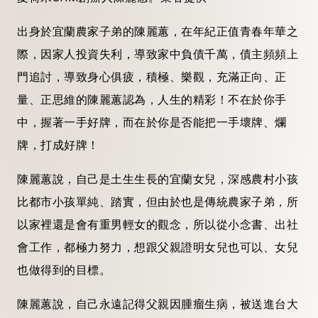
出身於宜蘭農家子弟的陳麗蕙，在年紀正值青春年華之
際，因家人投資失利，導致家中負債千萬，債主頻頻上
門追討，導致身心俱疲，積極、樂觀，充滿正向、正
量、正思維的陳麗蕙認為，人生的精彩！不在於你手
中，握著一手好牌，而在於你是否能把一手壞牌、爛
牌，打成好牌！
陳麗蕙說，自己是土生生長的宜蘭女兒，深感農村小孩
比都市小孩單純、踏實，但由於也是傳統農家子弟，所
以家裡還是會有重男輕女的觀念，所以從小念書、出社
會工作，都極力努力，想跟父親證明女兒也可以、女兒
也做得到的目標。
陳麗蕙說，自己永遠記得父親因腫瘤生病，被送進台大