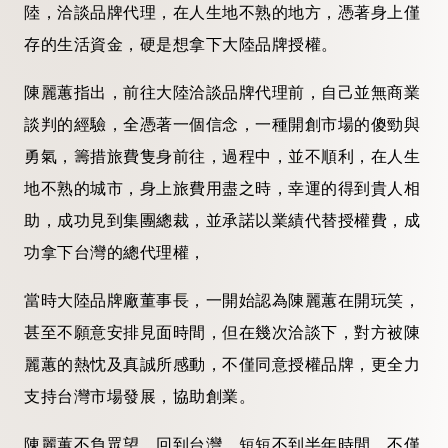
陸，洽談品牌代理，在人生地不熟的地方，憑著身上僅
存的生活資金，硬是想拿下大陸品牌授權。
陳麗蕙指出，前往大陸洽談品牌代理前，自己並無商業
談判的經驗，全憑著一個信念，一種開創市場的傻勁與
勇氣，籌措旅費隻身前往，過程中，並不順利，在人生
地不熟的城市，身上旅費用盡之時，幸運的得到貴人相
助，成功見到集團總裁，並承諾以業績代替授權費，成
功拿下台灣的總代理權，
當時大陸品牌廠董事長，一開始認為陳麗蕙在開玩笑，
甚至不願意安排見面時間，但在幾次洽談下，對方被陳
麗蕙的熱忱及真誠所感動，不僅同意授權品牌，更全力
支持台灣市場發展，協助創業。
陳麗蕙不負眾望，回到台灣，短短不到半年時間，不僅