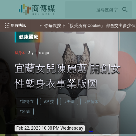
search
你每次按下「接受所有 Cookie」 都會交出多少個資？
即時快訊
健康醫療
塑身衣
3 years ago
宜蘭女兒陳麗蕙 開創女
性塑身衣事業版圖
#塑身衣
#科技
#美學
#夏荷米
#米蘭
Feb 22, 2023 10:38 PM Wednesday
info