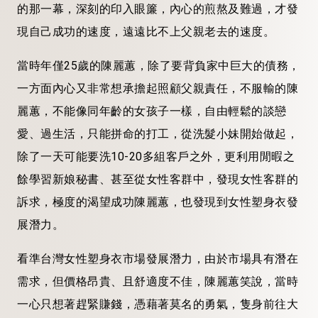
的那一幕，深刻的印入眼簾，內心的煎熬及難過，才發
現自己成功的速度，遠遠比不上父親老去的速度。
當時年僅25歲的陳麗蕙，除了要背負家中巨大的債務，
一方面內心又非常想承擔起照顧父親責任，不服輸的陳
麗蕙，不能像同年齡的女孩子一樣，自由輕鬆的談戀
愛、過生活，只能拼命的打工，從洗髮小妹開始做起，
除了一天可能要洗10-20多組客戶之外，更利用閒暇之
餘學習新娘秘書、甚至從女性客群中，發現女性客群的
訴求，極度的渴望成功陳麗蕙，也發現到女性塑身衣發
展潛力。
看準台灣女性塑身衣市場發展潛力，由於市場具有潛在
需求，但價格昂貴、且舒適度不佳，陳麗蕙笑說，當時
一心只想著趕緊賺錢，憑藉著莫名的勇氣，隻身前往大