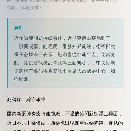
國內爆缺藥潮！衛福部次長王必勝表示將朝「短中長程」進行
補救。圖/翻攝畫面
摘要
近年缺藥問題持續惡化，近期更傳出藥局到了
「以藥易藥」的程度，引發外界關注，衛福部次
長王必勝今日表示，短期會從加速生產、適當分
配、提供替代藥品資訊等三面向著手，中長期則
是將現有藥品供應資訊平台擴大為缺藥中心，加
強監測。
商傳媒｜綜合報導
國內新冠肺炎疫情雖趨緩，不過缺藥問題卻浮上檯面，
近日不只中藥短缺，西藥也出現嚴重缺藥問題；常見的