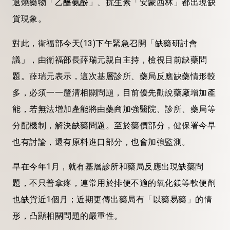
退燒藥物「乙醯氨酚」、抗生素「安蒙西林」都出現缺
貨現象。
對此，衛福部今天(13)下午緊急召開「缺藥研討會
議」，由衛福部長薛瑞元親自主持，檢視目前缺藥問
題。薛瑞元表示，這次基層診所、藥局反應缺藥情形較
多，必須一一釐清相關問題，目前優先勸說藥廠增加產
能，若無法增加產能將由藥商加強醫院、診所、藥局等
分配機制，解決缺藥問題。至於藥價部分，健保署今早
也有討論，還有原料進口部分，也會加強監測。
早在今年1月，就有基層診所和藥局反應出現缺藥問
題，不只普拿疼，連常用於排便不適的氧化鎂等軟便劑
也缺貨近1個月；近期更傳出藥局有「以藥易藥」的情
形，凸顯相關問題的嚴重性。