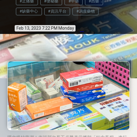
#止痛藥
#便秘藥
#中藥
#西藥
#缺藥中心
#資訊平台
#調度藥物
Feb 13, 2023 7:22 PM Monday
info