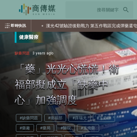
search
資？
漢光42號驗證後勤戰力 第五作戰區完成彈藥還屯整備
即時快訊
健康醫療
缺藥問題
3 years ago
「藥」光光心慌慌！衛
福部擬成立「缺藥中
心」加強調度
#缺藥問題
#衛福部
#薛瑞元
#王必勝
#藥廠
#藥局
#醫院
#退燒藥