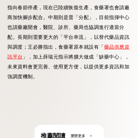
指向春節停產，現在已陸續恢復生產，食藥署也會請廠
商加快腳步配合。中期則是需「分配」，目前指揮中心
也請藥廠開會，醫院、診所、藥局也協調進行適當分
配。長期則需要更大的「平台串流」，以替代藥品資訊
與調度；王必勝指出，食藥署原本就設有「
藥品供應資
訊平台
」，加上薛瑞元指示將擴大做成「缺藥中心」，
未來資料會更完善、使用更方便，以提供更多資訊和加
強調度機制。
推薦閱讀
瀏覽更多
chevron_right