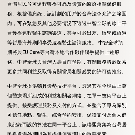
台灣居民於可遠程獲得可靠及優質的醫療相關保健服
務。根據備忘錄，該計劃的用戶於台灣法令允許之範圍
內，可在緊急及其他必要情況下透過中智全球的線上平
台獲得遠程醫生諮詢渠道，甚至可於出差、留學或旅遊
等暂居海外期間享受遠程醫生諮詢服務。 中智全球預
期將與EU Care等台灣本地合作夥伴聯手提供上述服
務。中智全球與台灣人壽目前預期，有關服務將於探索
更多共同利益及取得有關當局相關必要的許可後推出。
中智全球提供獨具優勢技術平台，透過其在全球由上萬
個醫療場所組成的利益相關者網絡，在單一技術平台上
提供、接受護理服務及支付的方式。並整合了專為識別
可信任地點、醫生、綜合預約安排、保證支付及個人健
康記錄而設的算法在同一平台上，該聯盟彙集為台灣居
民身處海外期間為其提供優質護理的重要元素。