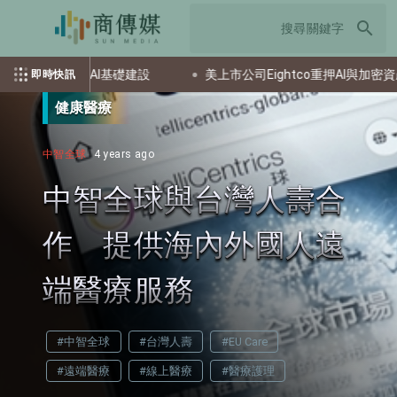
search
半導體與AI基礎建設
美上市公司Eightco重押AI與加密資產 投資
即時快訊
健康醫療
中智全球
4 years ago
中智全球與台灣人壽合
作 提供海內外國人遠
端醫療服務
#中智全球
#台灣人壽
#EU Care
#遠端醫療
#線上醫療
#醫療護理