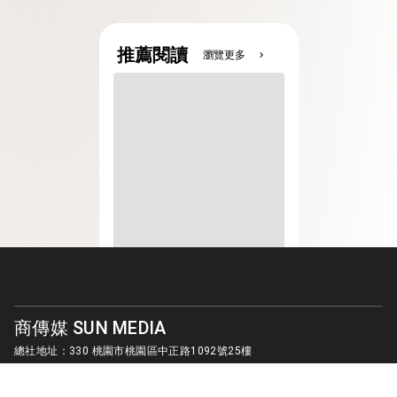
推薦閱讀
瀏覽更多
chevron_right
商傳媒 SUN MEDIA
總社地址：330 桃園市桃園區中正路1092號25樓
客服信箱：
sunmedia1010@gmail.com