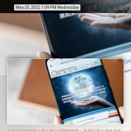
May 25, 2022 1:09 PM Wednesday
info