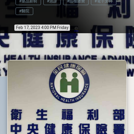
#藥品新制
#急診
#臨櫃繳費
#電子支付
#醫院
Feb 17, 2023 4:00 PM Friday
info