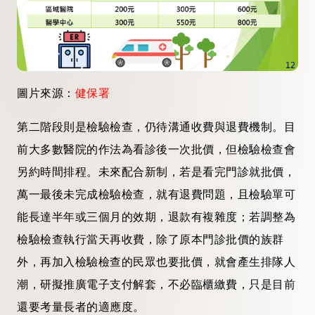
圖片來源：
健保署
第二階段則是檢驗檢查，仍待溝通收費與退費機制。目
前大多數醫院的作法為看診後一次批價，但檢驗檢查會
另約時間排程。未來配合新制，若是看完門診就批價，
萬一最後未完成檢驗檢查，就有退費問題，且檢驗單可
能長達半年或三個月的效期，退款有複雜度；若調整為
檢驗檢查執行當天再收費，除了原本門診批價的族群
外，再加入檢驗檢查的民眾也要批價，就會產生排隊人
潮，研擬推廣電子支付解套，不必臨櫃繳費，只是目前
還要考量長者的適應度。