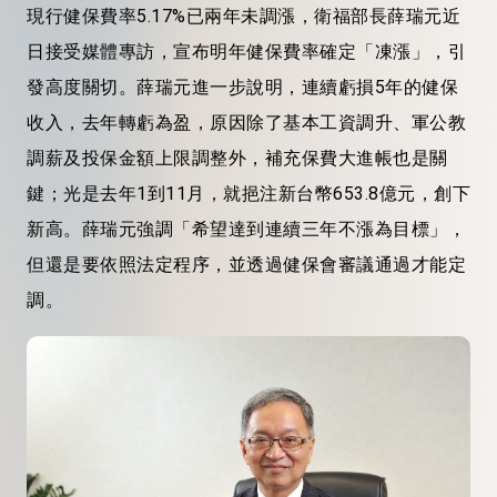
現行健保費率5.17%已兩年未調漲，衛福部長薛瑞元近
日接受媒體專訪，宣布明年健保費率確定「凍漲」，引
發高度關切。薛瑞元進一步說明，連續虧損5年的健保
收入，去年轉虧為盈，原因除了基本工資調升、軍公教
調薪及投保金額上限調整外，補充保費大進帳也是關
鍵；光是去年1到11月，就挹注新台幣653.8億元，創下
新高。薛瑞元強調「希望達到連續三年不漲為目標」，
但還是要依照法定程序，並透過健保會審議通過才能定
調。