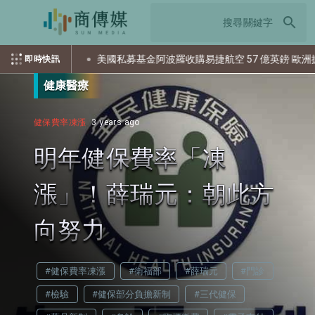
search
美國私募基金阿波羅收購易捷航空 57 億英鎊 歐洲擴張引市場關
即時快訊
健康醫療
健保費率凍漲
3 years ago
明年健保費率「凍
漲」！薛瑞元：朝此方
向努力
#健保費率凍漲
#衛福部
#薛瑞元
#門診
#檢驗
#健保部分負擔新制
#三代健保