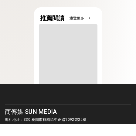
推薦閱讀
瀏覽更多
chevron_right
商傳媒 SUN MEDIA
總社地址：330 桃園市桃園區中正路1092號25樓
客服信箱：
sunmedia1010@gmail.com