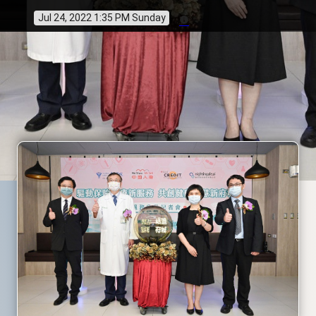
Jul 24, 2022 1:35 PM Sunday
info