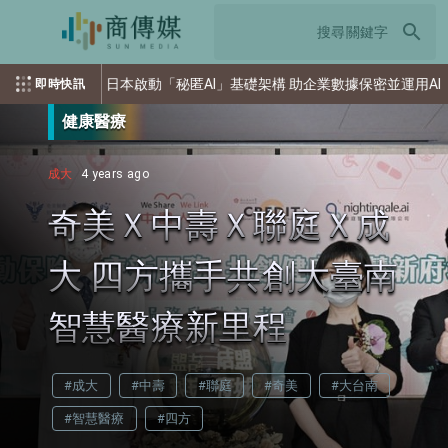
search
日本啟動「秘匿AI」基礎架構 助企業數據保密並運用AI
索尼重
即時快訊
健康醫療
成大
4 years ago
奇美Ｘ中壽Ｘ聯庭Ｘ成
大 四方攜手共創大臺南
智慧醫療新里程
#成大
#中壽
#聯庭
#奇美
#大台南
#智慧醫療
#四方