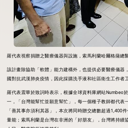
羅代表視察捐贈之醫療儀器與設施，索馬利蘭哈爾格薩總
該計畫除協助「軟體」能力建構外，也提供必要醫療儀器
國對抗武漢肺炎疫情，因此採購洗手液和社區衛生工作者
羅代表震華於致詞時表示，根據全球資料庫網站Numbeo
一，「台灣能幫忙並願意幫忙」，每一個種子教師都代表
「善其事亦須利其器」，本次將同時贈交總數超過1,400
量能；索馬利蘭是台灣在非洲的「好朋友」，台灣將持續