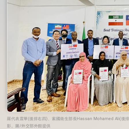
羅代表震華(後排右四)、索國衛生部長Hassan Mohamed A
影。圖/外交部外館提供