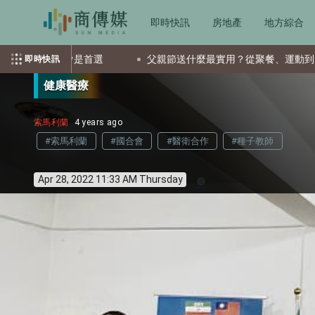
即時快訊
房地產
地方綜合
選
父親節送什麼最實用？從聚餐、運動到日常營養 4種送禮選
即時快訊
健康醫療
索馬利蘭
4 years ago
#索馬利蘭
#國合會
#醫衛合作
#種子教師
Apr 28, 2022 11:33 AM Thursday
info