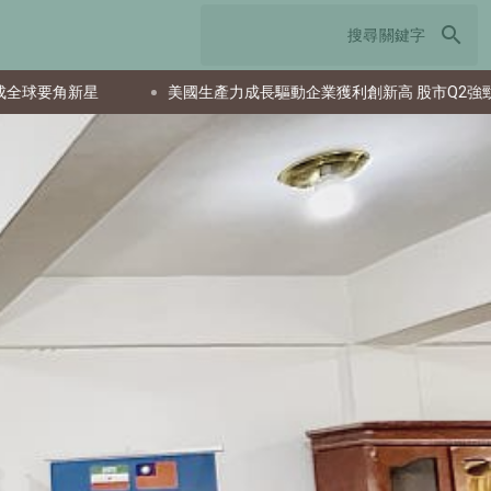
search
美國生產力成長驅動企業獲利創新高 股市Q2強勁反彈
日本T