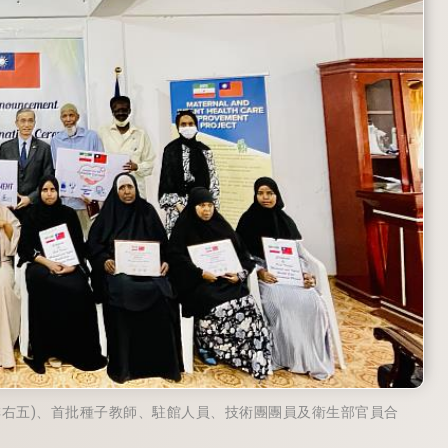
li(後排右五)、首批種子教師、駐館人員、技術團團員及衛生部官員合