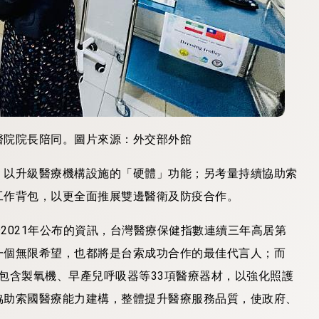
醫院院長陪同。
圖片來源：
外交部外館
，以升級醫療機構設施的「硬體」功能；另考量持續協助索
工作背包，以更全面推展雙邊醫衛及防疫合作。
於2021年公布的資訊，台灣醫療保健指數連續三年高居第
一個無限希望，也都將是台索成功合作的最佳代言人；而
件包含製氧機、早產兒呼吸器等33項醫療器材，以強化照護
協助索國醫療能力建構，整體提升醫療服務品質，使政府、