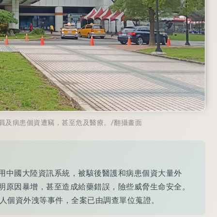
員及病患個資遭竊，甚至危及醫療。/翻攝畫面
用中國大陸資訊系統，被駭後醫護和病患個資大量外
明原因暴增，甚至造成給藥錯誤，險些威脅生命安全。
病人個資外洩等事件，全案已由調查單位蒐證。