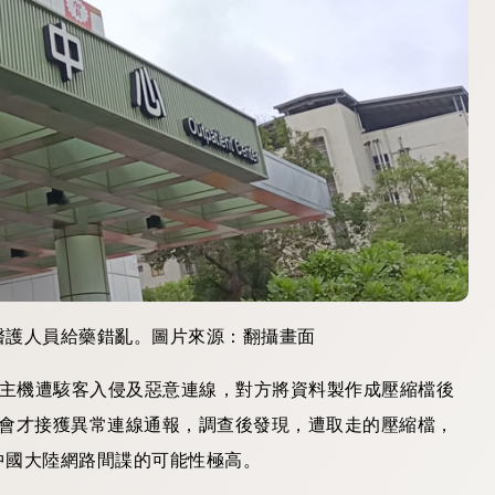
醫護人員給藥錯亂。圖片來源：翻攝畫面
電腦主機遭駭客入侵及惡意連線，對方將資料製作成壓縮檔後
理會才接獲異常連線通報，調查後發現，遭取走的壓縮檔，
中國大陸網路間諜的可能性極高。