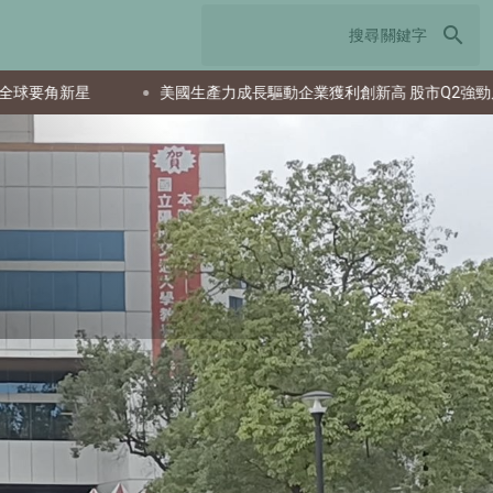
search
美國生產力成長驅動企業獲利創新高 股市Q2強勁反彈
日本T