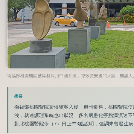
衛福部桃園醫院被爆料採用中國系統，導致資安後門大開，醫護人
摘要
衛福部桃園醫院驚傳駭客入侵！週刊爆料，桃園醫院使
洩，就連護理系統也出狀況，多名病患化療點滴流速不
對此桃園醫院今（7）日上午3點說明，強調未曾發生