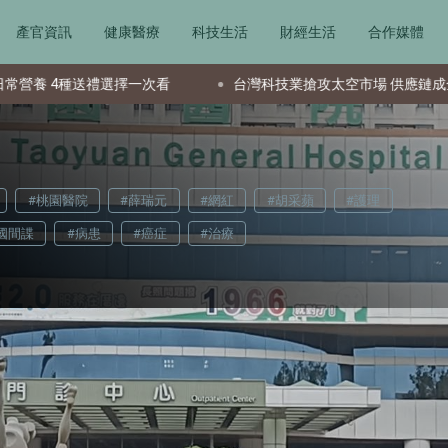
產官資訊
健康醫療
科技生活
財經生活
合作媒體
一次看
台灣科技業搶攻太空市場 供應鏈成全球要角新星
#桃園醫院
#薛瑞元
#網紅
#胡采蘋
#護理
國間諜
#病患
#癌症
#治療