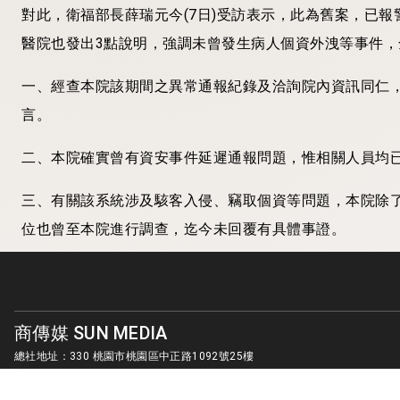
對此，衛福部長薛瑞元今(7日)受訪表示，此為舊案，已
醫院也發出3點說明，強調未曾發生病人個資外洩等事件
一、經查本院該期間之異常通報紀錄及洽詢院內資訊同仁
言。
二、本院確實曾有資安事件延遲通報問題，惟相關人員均
三、有關該系統涉及駭客入侵、竊取個資等問題，本院除
位也曾至本院進行調查，迄今未回覆有具體事證。
商傳媒 SUN MEDIA
總社地址：330 桃園市桃園區中正路1092號25樓
客服信箱：
sunmedia1010@gmail.com