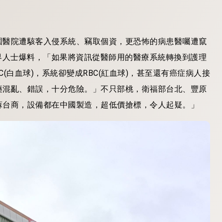
園醫院遭駭客入侵系統、竊取個資，更恐怖的病患醫囑遭竄
界人士爆料，「如果將資訊從醫師用的醫療系統轉換到護理
白血球)，系統卻變成RBC(紅血球)，甚至還有癌症病人接
藥混亂、錯誤，十分危險。」不只部桃，衛福部台北、豐原
蘇台商，設備都在中國製造，超低價搶標，令人起疑。」