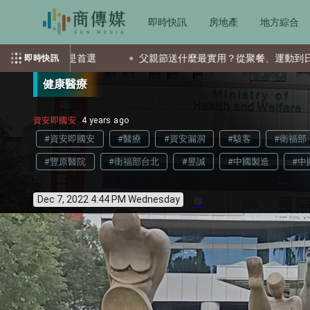
即時快訊
房地產
地方綜合
選
父親節送什麼最實用？從聚餐、運動到日常營養 4種送禮選擇
即時快訊
健康醫療
資安即國安
4 years ago
#資安即國安
#醫療
#資安漏洞
#駭客
#衛福部
#豐原醫院
#衛福部台北
#昱誠
#中國製造
#中
Dec 7, 2022 4:44 PM Wednesday
info