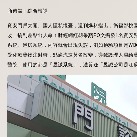
商傳媒｜綜合報導
資安門戶大開、國人隱私堪憂，週刊爆料指出，衛福部桃
改，搞到差點出人命！財經網紅胡采蘋PO文揭發1名資安
系統、巡房系統，內容就會出現失誤，例如檢驗項目是WBC(
受化療藥物注射時，點滴流速莫名改變，導致護理人員給
醫院，使用的都是「昱誠系統」，遭質疑「昱誠公司是江