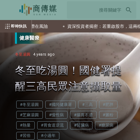
search
示誤用潛在風險
資深投資者揭密：若重啟股市，這兩檔ETF會是
即時快訊
健康醫療
冬至湯圓
4 years ago
冬至吃湯圓！國健署提
醒三高民眾注意攝取量
#冬至湯圓
#國民健康署
#三高
#肥胖
#芝麻湯圓
#慢性病
#腸胃不適
#澱粉
#熱量
#胃食道逆流
#腎臟病
#糖尿病
#習俗
#小過年