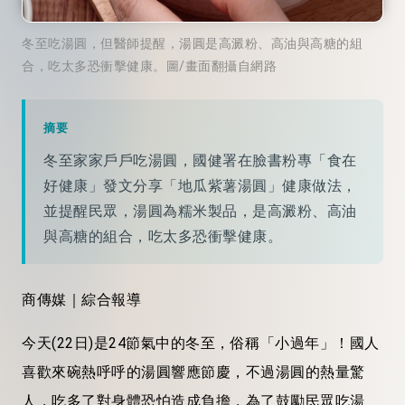
冬至吃湯圓，但醫師提醒，湯圓是高澱粉、高油與高糖的組
合，吃太多恐衝擊健康。圖/畫面翻攝自網路
摘要
冬至家家戶戶吃湯圓，國健署在臉書粉專「食在
好健康」發文分享「地瓜紫薯湯圓」健康做法，
並提醒民眾，湯圓為糯米製品，是高澱粉、高油
與高糖的組合，吃太多恐衝擊健康。
商傳媒｜綜合報導
今天(22日)是24節氣中的冬至，俗稱「小過年」！國人
喜歡來碗熱呼呼的湯圓響應節慶，不過湯圓的熱量驚
人，吃多了對身體恐怕造成負擔，為了鼓勵民眾吃湯