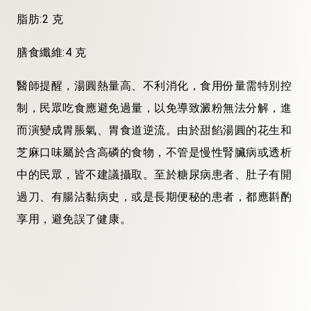
脂肪:2 克
膳食纖維:4 克
醫師提醒，湯圓熱量高、不利消化，食用份量需特別控
制，民眾吃食應避免過量，以免導致澱粉無法分解，進
而演變成胃脹氣、胃食道逆流。由於甜餡湯圓的花生和
芝麻口味屬於含高磷的食物，不管是慢性腎臟病或透析
中的民眾，皆不建議攝取。至於糖尿病患者、肚子有開
過刀、有腸沾黏病史，或是長期便秘的患者，都應斟酌
享用，避免誤了健康。