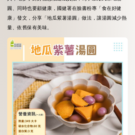
圓、同時也要顧健康，國健署在臉書粉專「食在好健
康」發文，分享「地瓜紫薯湯圓」做法，讓湯圓減少熱
量、依舊保有美味。