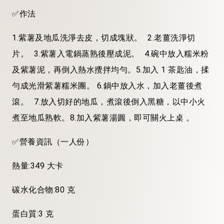
✅作法
1.紫薯及地瓜洗淨去皮，切成塊狀。 2.老薑洗淨切
片。 3.紫薯入電鍋蒸熟後壓成泥。 4.碗中放入糯米粉
及紫薯泥，再倒入熱水攪拌均勻。5.加入 1 茶匙油，揉
勻成光滑紫薯糯米團。 6.鍋中放入水，加入老薑後煮
滾。 7.放入切好的地瓜，煮滾後倒入黑糖，以中小火
煮至地瓜熟軟。8.加入紫薯湯圓，即可關火上桌 。
✅營養資訊（一人份）
熱量:349 大卡
碳水化合物:80 克
蛋白質:3 克