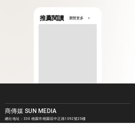
推薦閱讀
瀏覽更多
chevron_right
商傳媒 SUN MEDIA
總社地址：330 桃園市桃園區中正路1092號25樓
客服信箱：
sunmedia1010@gmail.com