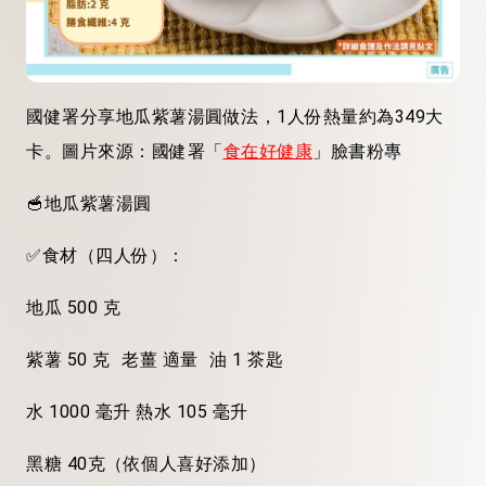
國健署分享地瓜紫薯湯圓做法，1人份熱量約為349大
卡。圖片來源：國健署「
食在好健康
」臉書粉專
🥣地瓜紫薯湯圓
✅食材（四人份）：
地瓜 500 克
紫薯 50 克 老薑 適量 油 1 茶匙
水 1000 毫升 熱水 105 毫升
黑糖 40克（依個人喜好添加）