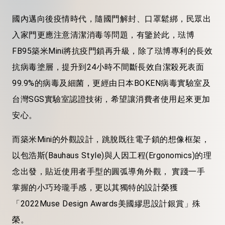
國內邁向後疫情時代，隨國門解封、口罩鬆綁，民眾出
入家門更應注意清潔消毒等問題，有鑒於此，琺博
FB95築米Mini將抗疫門鎖再升級，除了琺博專利的長效
抗病毒塗層，提升到24小時不間斷長效自潔殺死表面
99.9%的病毒及細菌，更經由日本BOKEN病毒實驗室及
台灣SGS實驗室認證技術，希望讓消費者使用起來更加
安心。
而築米Mini的外觀設計，跳脫既往電子鎖的想像框架，
以包浩斯(Bauhaus Style)與人因工程(Ergonomics)的理
念出發，貼近使用者手型的圓弧導角外觀， 實踐一手
掌握的小巧玲瓏手感，更以其獨特的設計榮獲
「2022Muse Design Awards美國繆思設計銀賞」殊
榮。