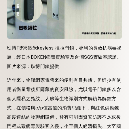
琺博FB95築米keyless 推拉門鎖，專利的長效抗病毒塗
層，經日本BOKEN病毒實驗室及台灣SGS實驗室認證。
圖片來源：琺博門鎖提供
近年來，物聯網家電帶來的便利有目共睹，但鮮少有使
用者衡量背後所隱藏的資安風險，尤以電子門鎖多以含
個人隱私之指紋、人臉等生物識別方式解鎖為解鎖方
式，在價格與c/p值當道的消費思維下，與紅色供應鍊
高度連結的物聯網設備，皆有可能因資安防護不足或後
門程式致病毒與駭客入侵，小至個人經濟損失、大至國