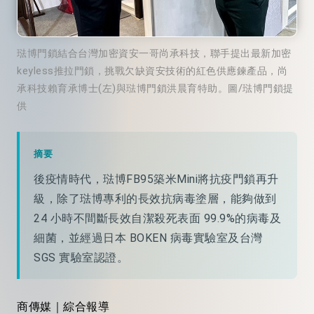
琺博門鎖結合台灣加密資安一哥尚承科技，聯手提出最新加密
keyless推拉門鎖，挑戰欠缺資安技術的紅色供應鍊產品，尚
承科技賴育承博士(左)與琺博門鎖洪晨育特助。圖/琺博門鎖提
供
摘要
後疫情時代，琺博FB95築米Mini將抗疫門鎖再升
級，除了琺博專利的長效抗病毒塗層，能夠做到
24 小時不間斷長效自潔殺死表面 99.9%的病毒及
細菌，並經過日本 BOKEN 病毒實驗室及台灣
SGS 實驗室認證。
商傳媒｜綜合報導