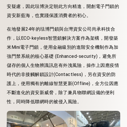
安疑慮，因此琺博決定朝此方向精進，開創電子門鎖的
資安新藍海，也實踐保護消費者的初心。
在地發展24年的琺博門鎖與台灣資安公司尚承科技合
作，以ECO-keyless智慧鎖解決方案作為架構，開發築
米Mini電子門鎖，使用金融級別的進階安全機制作為加
強門禁系統的核心基礎 (Enhanced-security)，避免所
儲存的個人生物辨識訊息有外洩風險，操作上因應疫情
時代的非接觸解鎖設計(Contactless)，另在資安的防
護上，使用獨有的離線智慧更新(Offline)，全方位因應
不斷進化的資安新威脅，除了兼具物聯網設備的便利
性，同時降低聯網時的被侵入風險。