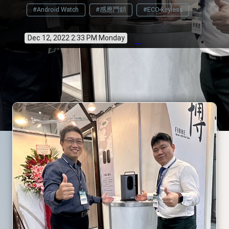
#Android Watch
#感應門鎖
#ECO-keyless
Dec 12, 2022 2:33 PM Monday
info