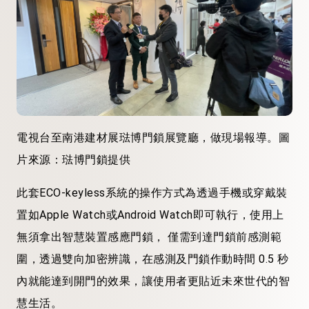
電視台至南港建材展琺博門鎖展覽廳，做現場報導。圖
片來源：琺博門鎖提供
此套ECO-keyless系統的操作方式為透過手機或穿戴裝
置如Apple Watch或Android Watch即可執行，使用上
無須拿出智慧裝置感應門鎖， 僅需到達門鎖前感測範
圍，透過雙向加密辨識，在感測及門鎖作動時間 0.5 秒
內就能達到開門的效果，讓使用者更貼近未來世代的智
慧生活。