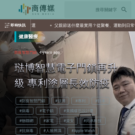
search
會是首選
父親節送什麼最實用？從聚餐、運動到日常營養 4種送
即時快訊
健康醫療
防疫智慧門鎖
4 years ago
琺博智慧電子門鎖再升
級 專利塗層長效防疫
#防疫智慧門鎖
#琺博
#專利
#日本
#病毒
#電子鎖
#美國繆思設計獎
#物聯網
#家電
#資安
#尚承科技
#抗病毒
#人臉辨識
#Apple Watch