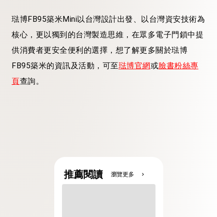
琺博FB95築米Mini以台灣設計出發、以台灣資安技術為
核心，更以獨到的台灣製造思維，在眾多電子門鎖中提
供消費者更安全便利的選擇，想了解更多關於琺博
FB95築米的資訊及活動，可至
琺博官網
或
臉書粉絲專
頁
查詢。
推薦閱讀
瀏覽更多
chevron_right