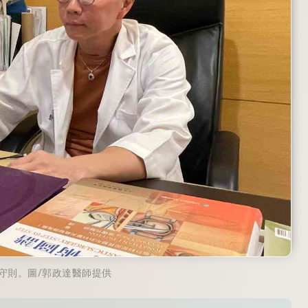
守則。圖/郭政達醫師提供