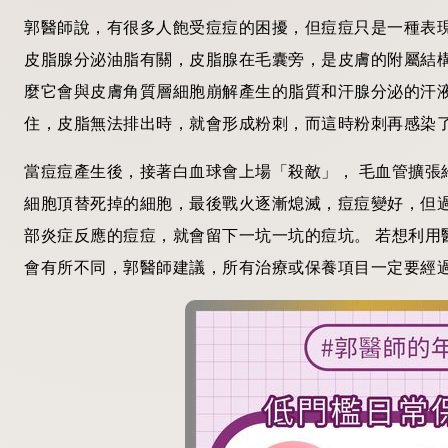
郭醫師說，有很多人飽受痘痘的困擾，但痘痘只是一種表
皮脂腺分泌油脂有關，皮脂腺在毛囊旁，是皮膚的附屬結
麼它會與皮膚角質層細胞崩解產生的脂質和汗腺分泌的汗
住，皮脂無法排出時，就會形成粉刺，而這時粉刺再感染
當痘痘產生後，接著白血球會上場「殺敵」， 毛血管擴張
細胞頂替死掉的細胞，最後戰火逐漸熄滅，痘痘變好，但
部炎症反應的痘痘，就會留下一坑一坑的痘坑。 若想利用
會有所不同，郭醫師建議，所有治療或保養項目一定要經