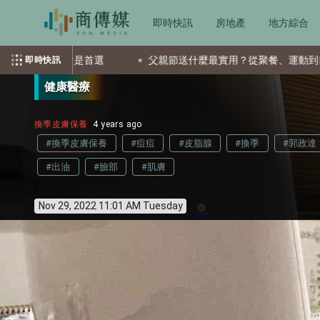
即時快訊
房地產
地方綜合
首選
父親節送什麼最實用？從聚餐、運動到日常營養 4種送禮選
即時快訊
健康醫療
換季皮膚保養
4 years ago
#換季皮膚保養
#痘痘
#皮脂腺
#換季
#郭政達
#出油
#臉部
#肌膚
Nov 29, 2022 11:01 AM Tuesday
info