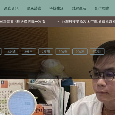
產官資訊
健康醫療
科技生活
財經生活
合作媒體
擇一次看
台灣科技業搶攻太空市場 供應鏈成全球要角新星
#網路
#分享
#皮膚
#保養
#保濕
#乾肌