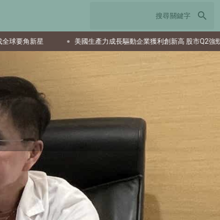
search
美國生產力成長驅動企業獲利創新高 股市Q2強勁反彈
日本