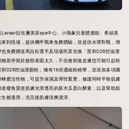
avaer拉珐邇美容spa中心、小飛象兒童體適能、希娮美
也來到現場，提供機甲戰車免費體驗，並提供水彈對戰，增
學也免費贈送馬拉松選手及現場民眾
兌換「星和D2
8控油潔
棄物若停留於臉部表面太久，不但會刺激皮膚也可能引起粉
和D2
8控油潔顏
粉
」擁有16倍
濃縮粉精華，並添加多項國
蜂蜂蜜活性物，可提升保濕及彈性緊實，修護同時平衡肌膚
謝老廢角質使肌膚光滑透亮的新木瓜蛋白酵素；以及幫助肌
女生都適用，
洗完後肌膚清爽潔淨。