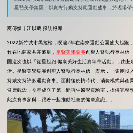
星醫美學集團，以實際行動支持此運動盛事，於現場帶
商傳媒｜江以葳 採訪報導
2022新竹城市馬拉松，睽違2年在南寮運動公園盛大起跑，
竹在地商家共襄盛舉，
星醫美學集團
創辦人暨執行長林信
團這次也以「從星起跑 健康美好生活嘉年華活動」，由超
活。星醫美學集團創辦人暨執行長林信一表示，「集團投入
持續支持許多運動賽事。面對後疫情時代，消費模式與產
健康觀念，今年成立了第一間再生醫學實驗室，提供完整
此次賽事參與，跟著一起推動社會的健康意識。」