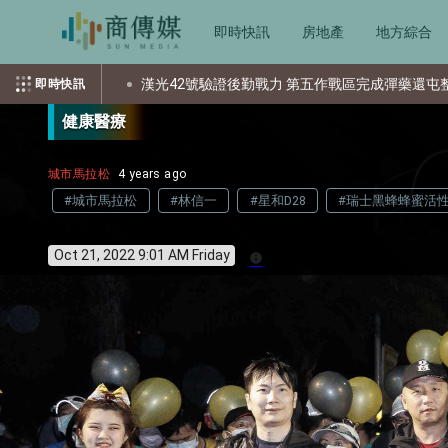
即時快訊
房地產
地方綜合
驗證後勤戰力 第五作戰區完成彈藥還屯整備
美國空軍大學出版社新
即時快訊
健康醫療
城市馬拉松
4 years ago
#城市馬拉松
#林信一
#星和D28
#瑞士黑蜂蜂蜜活
Oct 21, 2022 9:01 AM Friday
info