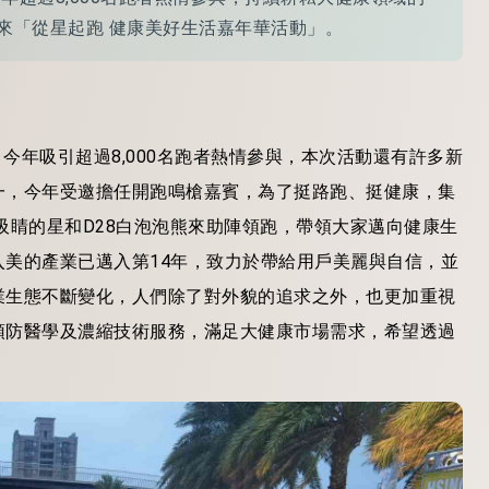
來「從星起跑 健康美好生活嘉年華活動」。
今年吸引超過8,000名跑者熱情參與，本次活動還有許多新
一，今年受邀擔任開跑鳴槍嘉賓，為了挺路跑、挺健康，集
吸睛的星和D28白泡泡熊來助陣領跑，帶領大家邁向健康生
美的產業已邁入第14年，致力於帶給用戶美麗與自信，並
業生態不斷變化，人們除了對外貌的追求之外，也更加重視
預防醫學及濃縮技術服務，滿足大健康市場需求，希望透過