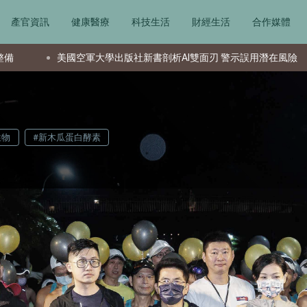
產官資訊
健康醫療
科技生活
財經生活
合作媒體
書剖析AI雙面刃 警示誤用潛在風險
資深投資者揭密：若重啟股
性物
#新木瓜蛋白酵素