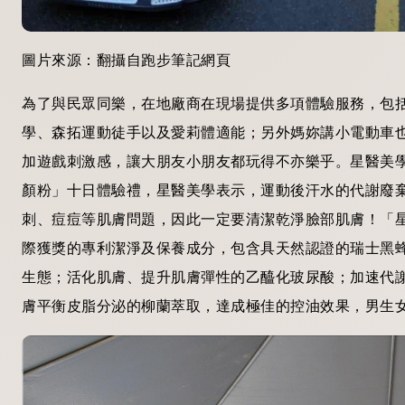
圖片來源：
翻攝自跑步筆記網頁
為了與民眾同樂，在地廠商在現場提供多項體驗服務，包括L
學、森拓運動徒手以及愛莉體適能；另外媽妳講小電動車
加遊戲刺激感，讓大朋友小朋友都玩得不亦樂乎。星醫美
顏
粉」十日體驗禮
，星醫美學表示
，運動後汗水的代謝廢
刺、痘痘等肌膚問題，因此一定要清潔乾淨臉部肌膚！「星
際獲獎的專利潔淨及保養成分，包含具天然認證的
瑞士黑
生態；活化肌膚、提升肌膚彈性的乙醯化玻尿酸；加速代
膚平衡皮脂分泌的柳蘭萃取，達成極佳的控油效果，男生