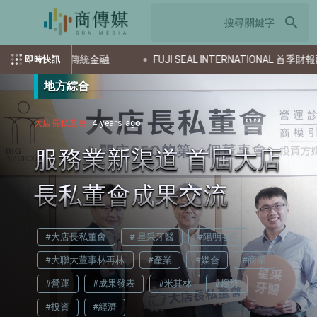
search
合加密與傳統金融
FUJI SEAL INTERNATIONAL 首季財報
即時快訊
地方綜合
大店長私董會
4 years ago
服務業新渠道 首屆大店
長私董會成果交流
#大店長私董會
# 星采牙醫
#陽明春天
#大聯大董事林再林
#產業
#媒合
#商業
#營運
#成果發表
#米其林
#趨勢
#投資
#經濟