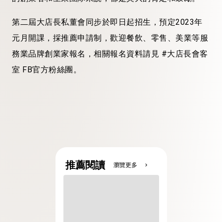
第二屆大店長私董會同步於即日起招生，預定2023年
元月開課，採推薦申請制，歡迎餐飲、零售、美業等服
務業品牌創業家報名，相關報名資料請見 #大店長會客
室 FB官方粉絲團。
推薦閱讀
瀏覽更多
chevron_right