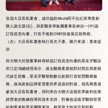
首屆大店長私董會，成功協助Abula阿不拉紅茶專賣創
辦人謝文霖(右)，與星醫美學集團董事長林信一(中)簽
訂投資意向書，打造手搖飲OMO快速展店新商模。
（左）大店長私董會執行長尤子彥。圖片來源：業者提
供
與大聯大控股董事林再林簽訂投資意向書的星采牙醫診
所江定鴻總經理表示，過去醫療產業相對封閉且商業模
式缺乏想像，星采牙醫發動數位創新打造智慧醫療服
務，做為新創品牌更需要跨界資源的對接，很高興透過
參加大店長私董會，得到來自大聯大這樣世界級科技業
經營者的教練指導與資本支持，對像他這樣牙醫師背景
的創業者和星采團隊來說，都是莫大的肯定和鼓勵。