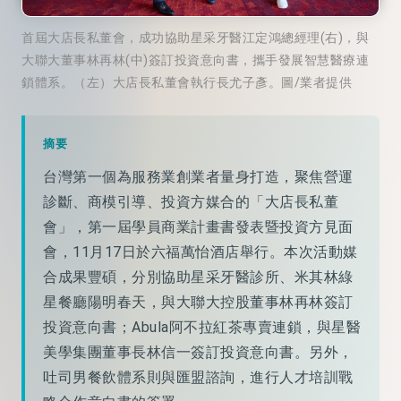
首屆大店長私董會，成功協助星采牙醫江定鴻總經理(右)，與
大聯大董事林再林(中)簽訂投資意向書，攜手發展智慧醫療連
鎖體系。（左）大店長私董會執行長尤子彥。圖/業者提供
摘要
台灣第一個為服務業創業者量身打造，聚焦營運
診斷、商模引導、投資方媒合的「大店長私董
會」，第一屆學員商業計畫書發表暨投資方見面
會，11月17日於六福萬怡酒店舉行。本次活動媒
合成果豐碩，分別協助星采牙醫診所、米其林綠
星餐廳陽明春天，與大聯大控股董事林再林簽訂
投資意向書；Abula阿不拉紅茶專賣連鎖，與星醫
美學集團董事長林信一簽訂投資意向書。另外，
吐司男餐飲體系則與匯盟諮詢，進行人才培訓戰