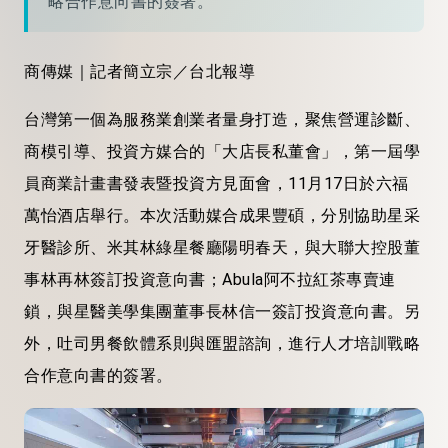
略合作意向書的簽署。
商傳媒｜記者簡立宗／台北報導
台灣第一個為服務業創業者量身打造，聚焦營運診斷、
商模引導、投資方媒合的「大店長私董會」，第一屆學
員商業計畫書發表暨投資方見面會，11月17日於六福
萬怡酒店舉行。本次活動媒合成果豐碩，分別協助星采
牙醫診所、米其林綠星餐廳陽明春天，與大聯大控股董
事林再林簽訂投資意向書；Abula阿不拉紅茶專賣連
鎖，與星醫美學集團董事長林信一簽訂投資意向書。另
外，吐司男餐飲體系則與匯盟諮詢，進行人才培訓戰略
合作意向書的簽署。