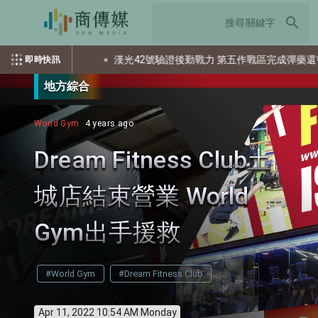
search
多少個資？
漢光42號驗證後勤戰力 第五作戰區完成彈藥還屯整備
即時快訊
地方綜合
World Gym
4 years ago
Dream Fitness Club土
城店結束營業 World
Gym出手援救
#World Gym
#Dream Fitness Club
Apr 11, 2022 10:54 AM Monday
info