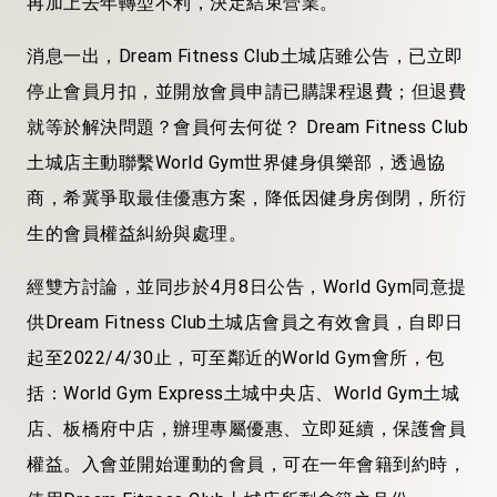
再加上去年轉型不利，決定結束營業。
消息一出，Dream Fitness Club土城店雖公告，已立即
停止會員月扣，並開放會員申請已購課程退費；但退費
就等於解決問題？會員何去何從？ Dream Fitness Club
土城店主動聯繫World Gym世界健身俱樂部，透過協
商，希冀爭取最佳優惠方案，降低因健身房倒閉，所衍
生的會員權益糾紛與處理。
經雙方討論，並同步於4月8日公告，World Gym同意提
供Dream Fitness Club土城店會員之有效會員，自即日
起至2022/4/30止，可至鄰近的World Gym會所，包
括：World Gym Express土城中央店、World Gym土城
店、板橋府中店，辦理專屬優惠、立即延續，保護會員
權益。入會並開始運動的會員，可在一年會籍到約時，