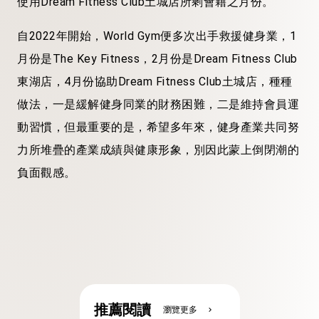
使用Dream Fitness Club土城店所剩會籍之月份。
自2022年開始，World Gym便多次出手救援健身業，1
月份是The Key Fitness，2月份是Dream Fitness Club
東湖店，4月份協助Dream Fitness Club土城店，種種
做法，一是緩解健身同業的財務困難，二是維持會員運
動習慣，但最重要的是，希望多年來，健身產業共同努
力所堆疊的產業成績與健康形象，別因此蒙上倒閉潮的
負面觀感。
推薦閱讀
瀏覽更多
chevron_right