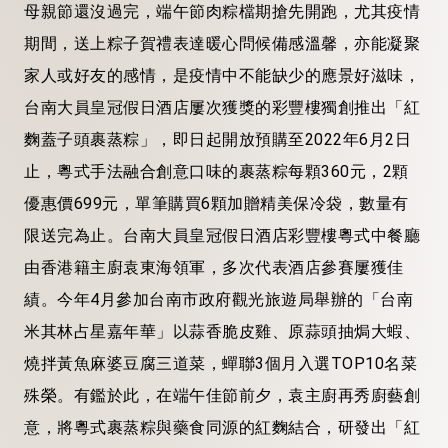
母親節還沒過完，端午節肉粽檔期搶先開跑，尤其疫情
期間，送上粽子賀禮表達暖心問候備感溫馨，亦能凝聚
家人或好友的感情，是疫情中不能缺少的應景好滋味，
台南大員皇冠假日酒店屢次獲獎的彩豐樓獨創推出「紅
麴蓋子頭裹蒸粽」，即日起開放預購至2022年6月2日
止，粵式手法融合創意口味的裹蒸粽每顆360元，2顆
優惠價699元，單筆購買6顆加贈精美保冷袋，數量有
限送完為止。台南大員皇冠假日酒店彩豐樓粵式中餐廳
由香港籍主廚袁東海領軍，多次代表酒店參賽屢獲佳
績。今年4月參加台南市政府觀光旅遊局舉辦的「台南
米其林占星嘉年華」以蒜香脆皮雞、原蒜頭抽焗大蝦、
燒拌黃魚麻婆豆腐三道菜，蟬聯3個月入選TOP10名菜
殊榮。有鑑於此，在端午佳節前夕，袁主廚再秀廚藝創
意，將粵式裹蒸粽與藥食同源的紅麴結合，研發出「紅