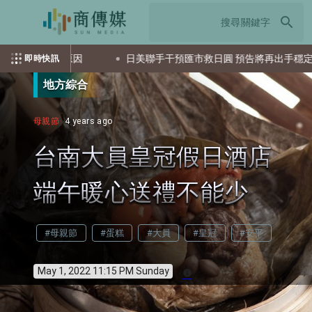
search
場深層原因
日美聯手干預匯市救日圓 預告將再出手穩定匯價
即時快訊
地方綜合
母親節
4 years ago
台南大員皇冠假日酒店
端午暖心送禮不能少
#母親節
#蛋糕
#大員
#皇冠
#安平
May 1, 2022 11:15 PM Sunday
info