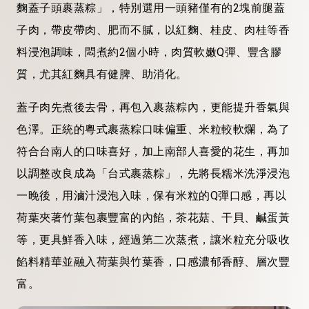
麴蓋子頭裹蒸粽」，特別選用一頭豬僅有的2塊前腿蓋
子肉，帶皮帶肉、肥而不膩，以紅麴、桂皮、肉桂等香
料浸泡調味，悶煮約2個小時，肉質軟嫩Q彈、豐含膠
質，尤其紅麴具有健脾、助消化。
蓋子肉先煮後去骨，再包入裹蒸粽內，更能提升香氣與
色澤。正統的粵式裹蒸粽口味偏重、米粒較軟爛，為了
符合台南人的口味喜好，加上南部人喜愛的花生，再加
以調整改良成為「台式裹蒸粽」，先將長糯米洗淨浸泡
一晚後，用滷汁浸泡入味，保有米粒的Q彈口感，再以
荷葉夾著竹葉包裹豐富的內餡，茶花菇、干貝、鹹蛋黃
等，更具鮮香入味，經過第二次蒸煮，讓米粒充分吸收
餡料精華並融入荷葉與竹葉香，口感濃郁香醇、層次豐
富。