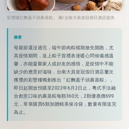
彩豐樓紅麴蓋子頭裹蒸粽。 圖/台南大員皇冠假日酒店提供
摘要
母親節還沒過完，端午節肉粽檔期搶先開跑，尤
其疫情期間，送上粽子賀禮表達暖心問候備感溫
馨，亦能凝聚家人或好友的感情，是疫情中不能
缺少的應景好滋味，台南大員皇冠假日酒店屢次
獲獎的彩豐樓獨創推出「紅麴蓋子頭裹蒸粽」，
即日起開放預購至2022年6月2日止，粵式手法融
合創意口味的裹蒸粽每顆360元，2顆優惠價699
元，單筆購買6顆加贈精美保冷袋，數量有限送完
為止。