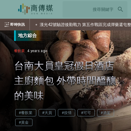
search
漢光42號驗證後勤戰力 第五作戰區完成彈藥還屯整備
即時快訊
地方綜合
餐飲業
4 years ago
台南大員皇冠假日酒店
主廚麵包 外帶時間醞釀
的美味
#餐飲業
#大員
#疫情
#可可
#酒駕
#黃金