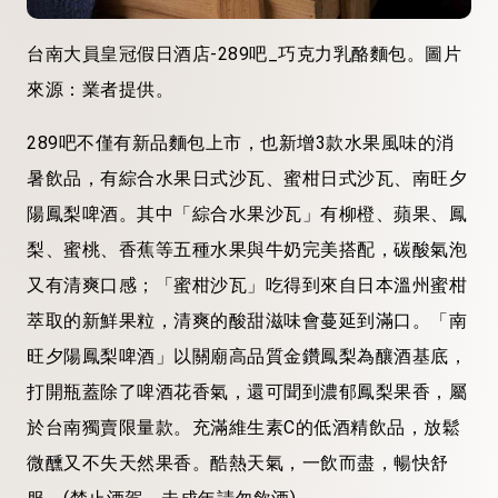
台南大員皇冠假日酒店-289吧_巧克力乳酪麵包。圖片
來源：業者提供。
289吧不僅有新品麵包上市，也新增3款水果風味的消
暑飲品，有綜合水果日式沙瓦、蜜柑日式沙瓦、南旺夕
陽鳳梨啤酒。其中「綜合水果沙瓦」有柳橙、蘋果、鳳
梨、蜜桃、香蕉等五種水果與牛奶完美搭配，碳酸氣泡
又有清爽口感；「蜜柑沙瓦」吃得到來自日本溫州蜜柑
萃取的新鮮果粒，清爽的酸甜滋味會蔓延到滿口。「南
旺夕陽鳳梨啤酒」以關廟高品質金鑽鳳梨為釀酒基底，
打開瓶蓋除了啤酒花香氣，還可聞到濃郁鳳梨果香，屬
於台南獨賣限量款。充滿維生素C的低酒精飲品，放鬆
微醺又不失天然果香。酷熱天氣，一飲而盡，暢快舒