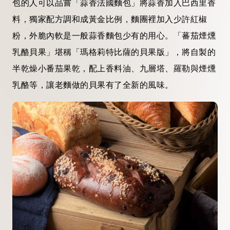
包的人可以品嘗「蒜香法國麵包」將蒜香加入巴西里香
料，獨家配方調和成黃金比例，麵團裡加入少許紅椒
粉，外脆內軟是一般蒜香麵包少有的用心。「蕃茄煙燻
乳酪貝果」堪稱「瑪格莉特比薩的貝果版」，將自製的
半乾燥小番茄果乾，配上香料油、九層塔、羅勒與煙燻
乳酪等，讓老麵做的貝果有了全新的風味。