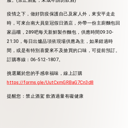
服。(禁止酒駕，未成年請勿飲酒)
疫情之下，做好防疫保護自己及家人外，來安平走走
時，可來台南大員皇冠假日酒店，外帶一份主廚麵包回
家品嚐，289吧每天新鮮製作麵包，供應時間09:30-
21:30，每日出爐品項依現場供應為主，如果錯過時
間，或是有特別喜愛來不及搶買的口味，可提前預訂。
訂購專線：06-512-1807。
挑選屬於您的手感幸福味，線上訂購
https://forms.gle/UutCxmGRBaG7Cn3d8
提醒您：禁止酒駕 飲酒過量有礙健康