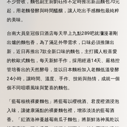
不少營收，麵包副主廚劉砡伶不定時推出新品麵包70元
起，用老麵發酵與時間醞釀，讓人吃出手感麵包最純粹
的美味。
台南大員皇冠假日酒店每天早上九點289吧就瀰漫著剛
出爐的麵包香，為了滿足外帶需求，口味必須推陳出
新，近日再推出7款全新口味的麵包，主打國人較喜愛
的軟歐式麵包，每天新鮮手作，採用經過14天、嚴格控
管培養出的天然酵母，並以日本麵粉加入老麵低溫發酵
24小時，讓時間、溫度、手作、技術與熱情，成就一個
個不同咀嚼風味與驚喜的麵包。
「藍莓核桃裸麥麵包」將藍莓以櫻桃酒、君度橙酒浸泡
入味，讓健康滿點的裸麥麵包裡，增添淡淡的藍莓酒
香。「紅酒洛神蔓越莓南瓜子麵包」將新鮮洛神風乾以