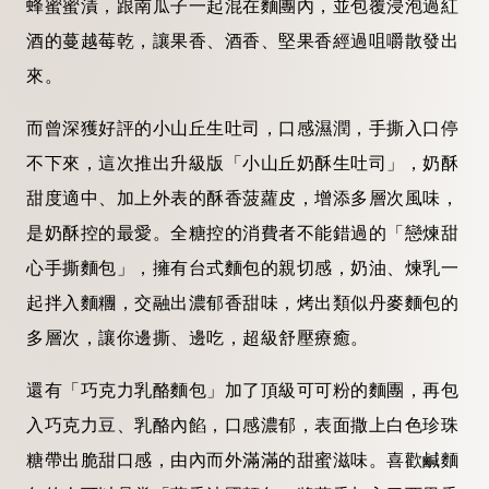
蜂蜜蜜漬，跟南瓜子一起混在麵團內，並包覆浸泡過紅
酒的蔓越莓乾，讓果香、酒香、堅果香經過咀嚼散發出
來。
而曾深獲好評的小山丘生吐司，口感濕潤，手撕入口停
不下來，這次推出升級版「小山丘奶酥生吐司」，奶酥
甜度適中、加上外表的酥香菠蘿皮，增添多層次風味，
是奶酥控的最愛。全糖控的消費者不能錯過的「戀煉甜
心手撕麵包」，擁有台式麵包的親切感，奶油、煉乳一
起拌入麵糰，交融出濃郁香甜味，烤出類似丹麥麵包的
多層次，讓你邊撕、邊吃，超級舒壓療癒。
還有「巧克力乳酪麵包」加了頂級可可粉的麵團，再包
入巧克力豆、乳酪內餡，口感濃郁，表面撒上白色珍珠
糖帶出脆甜口感，由內而外滿滿的甜蜜滋味。喜歡鹹麵