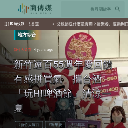
search
TF會是首選
父親節送什麼最實用？從聚餐、運動到日常營養 4
即時快訊
地方綜合
新竹大遠百
4 years ago
新竹遠百55週年慶回饋
有感拼買氣 攜台酒
「玩HI啤酒節」清涼一
夏
#新竹大遠百
#週年慶
#回饋率