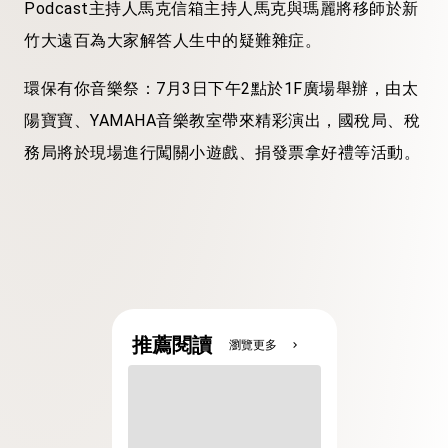
Podcast主持人馬克信箱主持人馬克與瑪麗將移師於新
竹大遠百為大家解答人生中的疑難雜症。
環保有你音樂祭：7月3日下午2點於1F廣場舉辦，由太
陽寶寶、YAMAHA音樂教室帶來精彩演出，國稅局、稅
務局將於現場進行闖關小遊戲、捐發票拿好禮等活動。
推薦閱讀
瀏覽更多
chevron_right