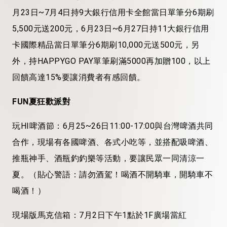
月23日~7月4日持9大銀行信用卡全館當日單筆分6期刷
5,500元送200元，6月23日~6月27日持11大銀行信用
卡國際精品當日單筆分6期刷10,000元送500元，另
外，持HAPPYGO PAY單筆刷滿5000再加贈100，以上
回饋高達15%要讓消費者有感回饋。
FUN夏狂歡派對
玩HI啤酒節：6月25~26日11:00-17:00與台灣啤酒共同
合作，現場有各國啤酒、各式小吃等，並搭配吸啤酒、
推瓶神手、酒瓶釣釣樂等活動，要讓民眾一同清涼一
夏。（貼心警語：請勿酒駕！喝酒不開騎車，開騎車不
喝酒！）
現場版馬克信箱：7月2日下午1點於1F廣場當紅