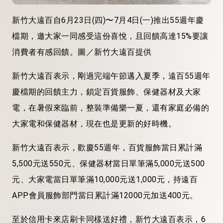
新竹大遠百自6月23日(四)〜7月4日(一)推出55週年慶
檔期，邀大家一同感受這份喜悅，且回饋高達15%要讓
消費者有感回饋。圖／新竹大遠百提供
新竹大遠百表示，剛過完端午節邁入夏季，遠百55週年
慶檔期的回饋主力，鎖定百貨服飾、保健器材及大家
電，在暑假來臨前，整裝準備樂一夏，還有家庭必備的
大家電和保健器材，現在也是更新的好時機。
新竹大遠百表示，歡慶55週年，百貨服飾當日累計滿
5,500元送550元、保健器材當日單筆滿5,000元送500
元、大家電當日單筆滿10,000元送1,000元，持遠百
APP會員服飾部門當日累計滿12000元加送400元。
至於信用卡來店刷卡同樣送好禮，新竹大遠百表示，6