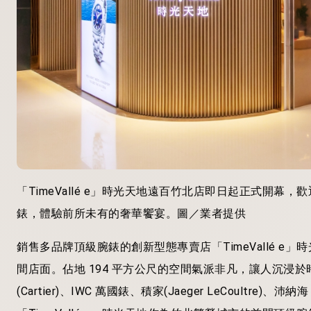
「TimeVallé e」時光天地遠百竹北店即日起正式開
錶，體驗前所未有的奢華饗宴。圖／業者提供
銷售多品牌頂級腕錶的創新型態專賣店「TimeVallé 
間店面。佔地 194 平方公尺的空間氣派非凡，讓人沉浸於時計國度
(Cartier)、IWC 萬國錶、積家(Jaeger LeCoultre)、沛