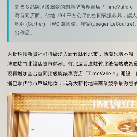
銷售多品牌頂級腕錶的創新型態專賣店「TimeVallé
灣首間店面。佔地 194 平方公尺的空間氣派非凡，讓人沉浸於
地亞 (Cartier)、IWC 萬國錶、積家(Jaeger LeCoult
出作品。
大批科技新貴社群持續湧入新竹縣竹北市，熱潮只增不減
牌進駐竹北設店搶市熱潮。竹北遠百進駐竹北後儼然成為
現再增加全台首間頂級腕錶專賣店「TimeVallé e」
漸已取代竹市巨城地位，成為大新竹地區商業競爭最激烈