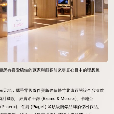
幕，歡迎所有喜愛腕錶的藏家與顧客前來尋覓心目中的理想腕
e」時光天地，攜手零售夥伴寶島鐘錶於竹北遠百開設全台灣首
，細賞名士錶 (Baume & Mercier)、卡地亞
納海 (Panerai)、伯爵 (Piaget) 等頂級腕錶品牌的傑出作品。