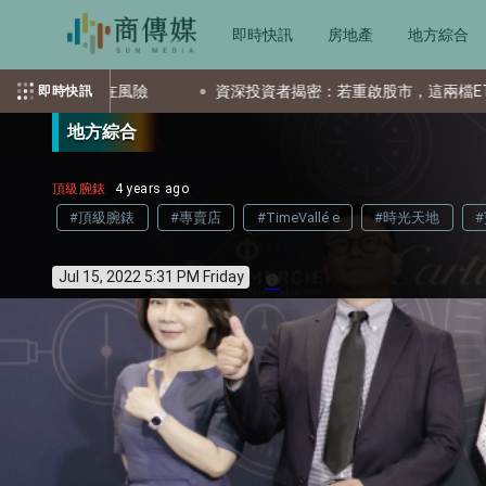
即時快訊
房地產
地方綜合
投資者揭密：若重啟股市，這兩檔ETF會是首選
父親節送什麼最
即時快訊
地方綜合
頂級腕錶
4 years ago
#頂級腕錶
#專賣店
#TimeVallé e
#時光天地
Jul 15, 2022 5:31 PM Friday
info