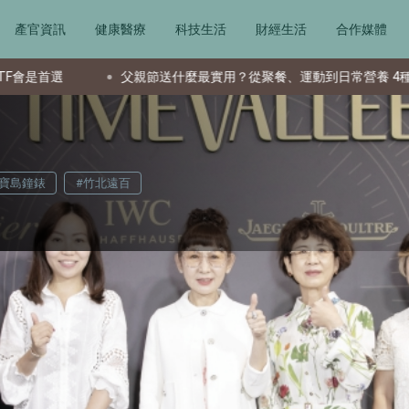
產官資訊
健康醫療
科技生活
財經生活
合作媒體
實用？從聚餐、運動到日常營養 4種送禮選擇一次看
台灣科技業
#寶島鐘錶
#竹北遠百