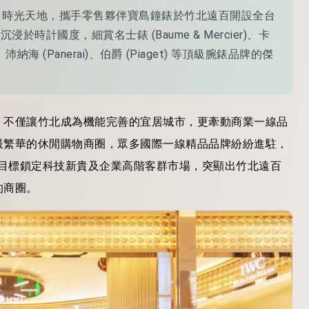
 e」時光天地，攜手零售夥伴寶島鐘錶於竹北遠百開設全台
時計國度，細賞名士錶 (Baume & Mercier)、卡
re)、沛納海 (Panerai)、伯爵 (Piaget) 等頂級腕錶品牌的傑
，不僅讓竹北成為機能完善的宜居城市，更牽動商業一線品
最繁華的休閒購物商圈，眾多國際一線精品品牌紛紛進駐，
開設，目標鎖定科技新貴及企業高階客群市場，突顯出竹北遠百
的商圈。