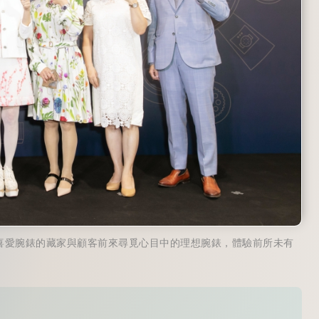
迎所有喜愛腕錶的藏家與顧客前來尋覓心目中的理想腕錶，體驗前所未有