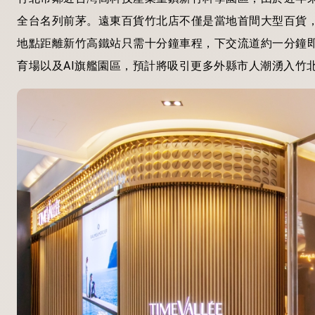
全台名列前茅。遠東百貨竹北店不僅是當地首間大型百貨，
地點距離新竹高鐵站只需十分鐘車程，下交流道約一分鐘
育場以及AI旗艦園區，預計將吸引更多外縣市人潮湧入竹