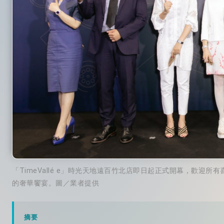
「TimeVallé e」時光天地遠百竹北店即日起正式開幕，歡
的奢華饗宴。圖／業者提供
摘要