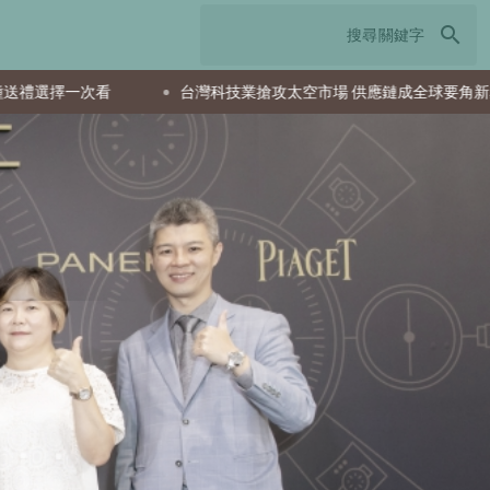
search
搶攻太空市場 供應鏈成全球要角新星
美國生產力成長驅動企業獲