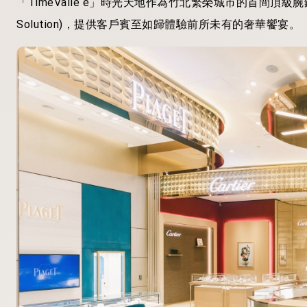
「TimeVallé e」時光天地作為竹北繁榮城市的首間頂級
Solution)，提供客戶賓至如歸體驗前所未有的奢華饗宴。