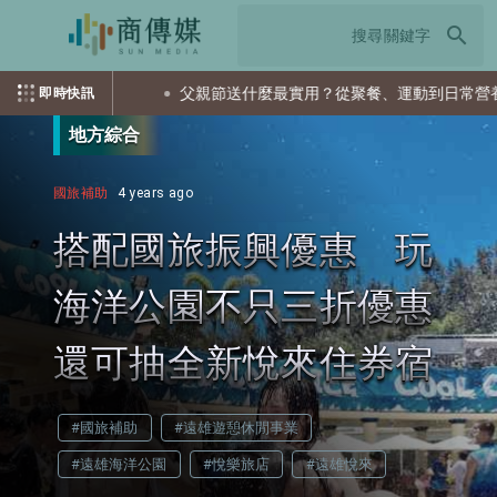
search
父親節送什麼最實用？從聚餐、運動到日常營養 4種送禮選擇一
即時快訊
地方綜合
國旅補助
4 years ago
搭配國旅振興優惠 玩
海洋公園不只三折優惠
還可抽全新悅來住券宿
#國旅補助
#遠雄遊憩休閒事業
#遠雄海洋公園
#悅樂旅店
#遠雄悅來