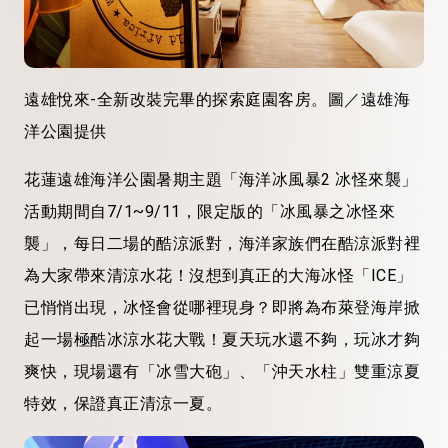
遠雄悅來-全新改裝完畢的探索庭園客房。
圖／遠雄海
洋公園提供
花蓮遠雄海洋公園暑期主題「海洋冰風暴2 冰怪來襲」
活動期間自7/1~9/11，限定版的「冰風暴之冰怪來
襲」，每日二場的酷涼派對，海洋家族們在酷涼派對裡
為大家帶來清涼水花！沒想到真正的大海冰怪「ICE」
已悄悄出現，冰怪會從哪裡現身？即將為布萊登海岸掀
起一場極酷冰涼水花大戰！夏天玩水還不夠，玩冰才夠
爽快，現場還有「冰雪大砲」、「沖天水柱」雙重涼夏
特效，保證真正清涼一夏。