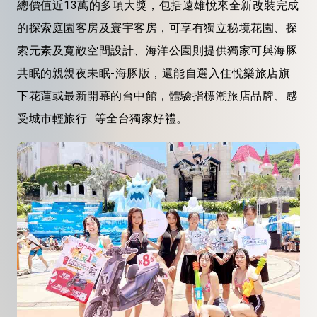
總價值近13萬的多項大獎，包括遠雄悅來全新改裝完成
的探索庭園客房及寰宇客房，可享有獨立秘境花園、探
索元素及寬敞空間設計、海洋公園則提供獨家可與海豚
共眠的親親夜未眠-海豚版，還能自選入住悅樂旅店旗
下花蓮或最新開幕的台中館，體驗指標潮旅店品牌、感
受城市輕旅行...等全台獨家好禮。