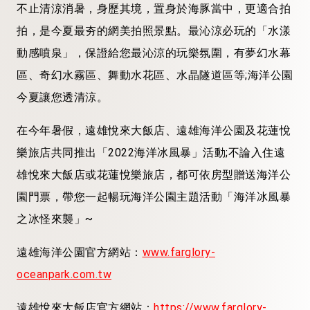
不止清涼消暑，身歷其境，置身於海豚當中，更適合拍
拍，是今夏最夯的網美拍照景點。最沁涼必玩的「水漾
動感噴泉」，保證給您最沁涼的玩樂氛圍，有夢幻水幕
區、奇幻水霧區、舞動水花區、水晶隧道區等;海洋公園
今夏讓您透清涼。
在今年暑假，遠雄悅來大飯店、遠雄海洋公園及花蓮悅
樂旅店共同推出「2022海洋冰風暴」活動;不論入住遠
雄悅來大飯店或花蓮悅樂旅店，都可依房型贈送海洋公
園門票，帶您一起暢玩海洋公園主題活動「海洋冰風暴
之冰怪來襲」~
遠雄海洋公園官方網站：
www.farglory-
oceanpark.com.tw
遠雄悅來大飯店官方網站：
https://www.farglory-