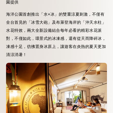
園提供
海洋公園首創推出「水+冰」的雙重涼夏刺激，不僅有
全台首見的「冰雪大砲」及布萊登海岸的「沖天水柱」
水花特效，兩大全新設備結合每年必看的精彩水花派
對，不僅如此，環景式的冰凍感，還有從天而降碎冰，
凍感十足，彷彿置身冰原上，讓遊客在炎熱的夏天更加
清涼消暑！