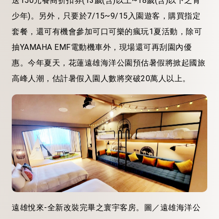
送150元餐商折扣券(13歲(含)以上~18歲(含)以下之青
少年)。另外，只要於7/15~9/15入園遊客，購買指定
套餐，還可有機會參加可口可樂的瘋玩1夏活動，除可
抽YAMAHA EMF電動機車外，現場還可再刮園內優
惠。今年夏天，花蓮遠雄海洋公園預估暑假將掀起國旅
高峰人潮，估計暑假入園人數將突破20萬人以上。
遠雄悅來-全新改裝完畢之寰宇客房。圖／遠雄海洋公