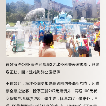
遠雄海洋公園-海洋冰風暴2之冰怪來襲表演現場，與遊
客互動。圖／遠雄海洋公園提供
不僅如此，海洋公園更加碼贈送園內餐商折扣券，凡購
票全票之遊客，除享三折267元票價外，再送100元餐
商折扣券;凡購賈790元學生票，除享237元優惠外，再