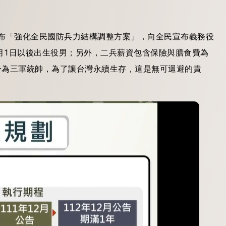
公布「強化全民國防兵力結構調整方案」，向全民宣布義務役
次1月1日以後出生役男；另外，二兵薪資包含保險與膳食費為
但身為三軍統帥，為了讓台灣永續生存，這是無可迴避的責