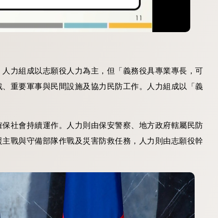
，人力組成以志願役人力為主，但「義務役具專業專長，可
戰、重要軍事與民間設施及協力民防工作。人力組成以「義
確保社會持續運作。人力則由保安警察、地方政府轄屬民防
援主戰與守備部隊作戰及災害防救任務，人力則由志願役幹