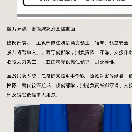
圖片來源：翻攝總統府直播畫面
國防部表示，主戰部隊任務是負責領土、領海、領空安全
參加遴選加入」。而守備部隊，則負責國土守備、支援作
務役人力為主」，並由志願役擔任領導、訓練幹部。
至於民防系統，任務除支援軍事作戰、搶救災害等勤務，
團隊、替代役等組成。後備部隊，則是負責城鄉守備、支
部及編管後備軍人組成。