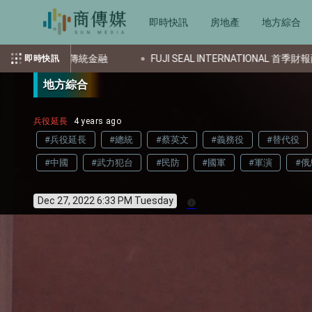
即時快訊
房地產
地方綜合
 SEAL INTERNATIONAL 首季財報兩樣情：歐洲營益驟降，東南亞逆勢飆八
即時快訊
地方綜合
兵役延長
4 years ago
#兵役延長
#總統
#蔡英文
#義務役
#替代役
#中國
#武力犯台
#民防
#國軍
#軍演
#俄
Dec 27, 2022 6:33 PM Tuesday
info