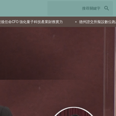
search
德州證交所擬設數位跑馬燈 達拉斯市規畫委員會推薦核准