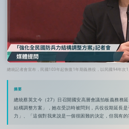
總統記者會宣布，民國103年起恢復1年期義務役，以民國94年次
摘要
總統蔡英文今（27）日召開國安高層會議拍板義務務
結構調整方案」，她在受訪時被問到，兵役役期延長是
力」、「這個對我來說是一個很困難的決定，但我有的