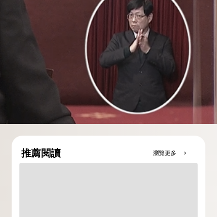
推薦閱讀
瀏覽更多
chevron_right