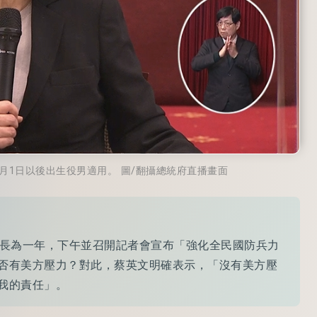
1月1日以後出生役男適用。 圖/翻攝總統府直播畫面
延長為一年，下午並召開記者會宣布「強化全民國防兵力
否有美方壓力？對此，蔡英文明確表示，「沒有美方壓
我的責任」。