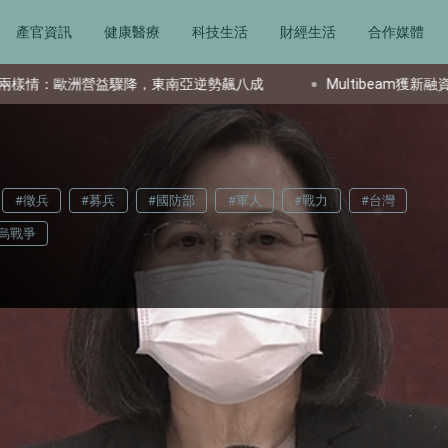
產官資訊
健康醫療
科技生活
財經生活
合作媒體
成
Multibeam獲新融資後任命CFO 強化量子科技產業財務實力
#徵兵
#募兵
#國防部
#軍人
#戰力
#台灣
烏戰爭