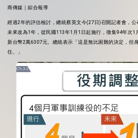
商傳媒｜綜合報導
經過2年的評估檢討，總統蔡英文今(27日)召開記者會，
未來改為1年，從民國113年1月1日起施行，徵集94年
新台幣2萬6307元。總統表示「這是無比困難的決定，
任。」