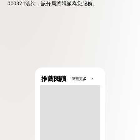
000321洽詢，該分局將竭誠為您服務。
推薦閱讀
瀏覽更多
chevron_right