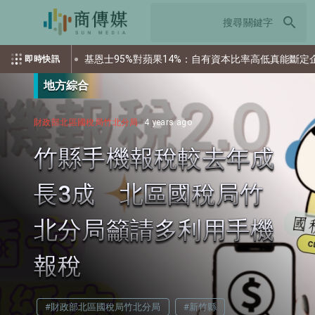
search
股
基恩士95%對蘋果14%：自有資本比率高低真能斷定企業好壞
即時快訊
地方綜合
財政部北區國稅局竹北分局
4 years ago
竹縣手機報稅較去年成
長3成 北區國稅局竹
北分局籲請多利用手機
報稅
#財政部北區國稅局竹北分局
#新竹縣