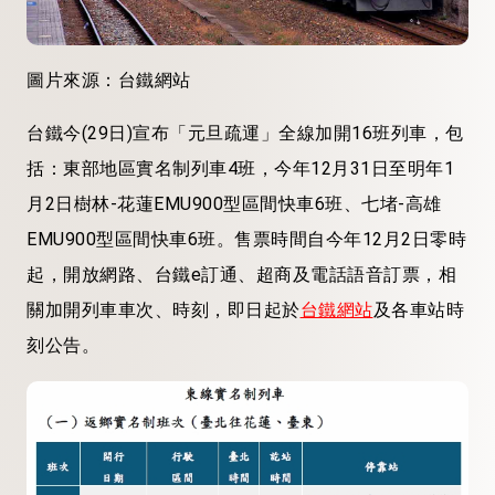
圖片來源：台鐵網站
台鐵今(29日)宣布「元旦疏運」全線加開16班列車，包
括：東部地區實名制列車4班，今年12月31日至明年1
月2日樹林-花蓮EMU900型區間快車6班、七堵-高雄
EMU900型區間快車6班。售票時間自今年12月2日零時
起，開放網路、台鐵e訂通、超商及電話語音訂票，相
關加開列車車次、時刻，即日起於
台鐵網站
及各車站時
刻公告。