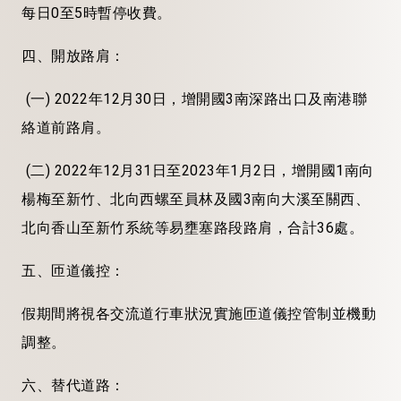
每日0至5時暫停收費。
四、開放路肩：
(一) 2022年12月30日，增開國3南深路出口及南港聯
絡道前路肩。
(二) 2022年12月31日至2023年1月2日，增開國1南向
楊梅至新竹、北向西螺至員林及國3南向大溪至關西、
北向香山至新竹系統等易壅塞路段路肩，合計36處。
五、匝道儀控：
假期間將視各交流道行車狀況實施匝道儀控管制並機動
調整。
六、替代道路：