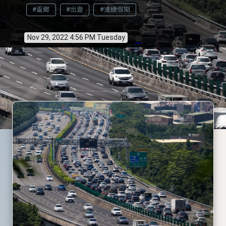
#返鄉
#出遊
#連續假期
Nov 29, 2022 4:56 PM Tuesday
info