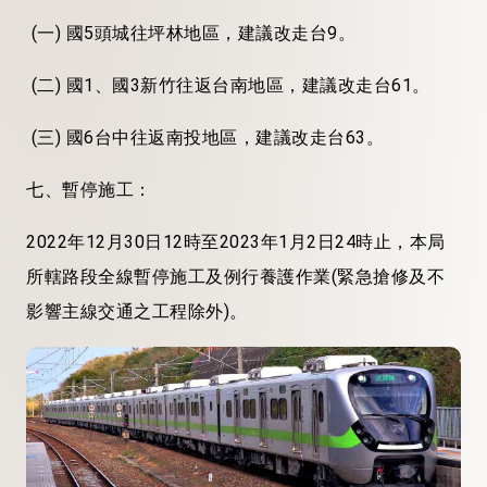
(一) 國5頭城往坪林地區，建議改走台9。
(二) 國1、國3新竹往返台南地區，建議改走台61。
(三) 國6台中往返南投地區，建議改走台63。
七、暫停施工：
2022年12月30日12時至2023年1月2日24時止，本局
所轄路段全線暫停施工及例行養護作業(緊急搶修及不
影響主線交通之工程除外)。