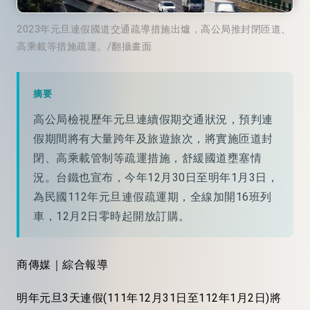
2023年元旦連假國道交通疏導措施出爐，高公局推封閉匝道、
高乘載等措施疏運。/翻攝畫面
摘要
高公局檢視歷年元旦連續假期交通狀況，預判連
假期間將有大量跨年及旅遊旅次，將實施匝道封
閉、高乘載管制等疏運措施，舒緩國道壅塞情
況。台鐵也宣布，今年12月30日至明年1月3日，
為民國112年元旦連假疏運期，全線加開16班列
車，12月2日零時起開放訂購。
商傳媒｜綜合報導
明年元旦3天連假(111年12月31日至112年1月2日)將