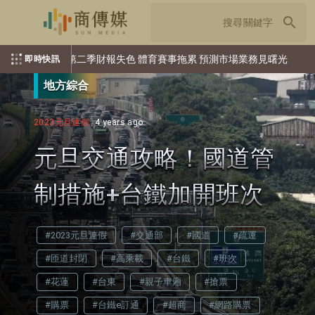
search
Kings第二季財報失色 體育賽事拖累 預測市場業務見曙光
烏克蘭急
即時快訊
地方綜合
2023元旦連假
4 years ago
元旦交通攻略！國道管
制措施+台鐵加開班次
#2023元旦連假
#交通部
#國道
#疏運
#匝道封閉
#高乘載
#台鐵
#班次
#花蓮
#台東
#親子車廂
#搶票
#購票
#台鐵e訂通
#超商
#網路購票