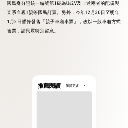
國民身分證統一編號第1碼為U或V及上述兩者的配偶與
直系血親1親等國民訂票。另外，今年12月30日至明年
1月3日暫停發售「親子車廂車票」，改以一般車廂方式
售票，請民眾特別留意。
推薦閱讀
瀏覽更多
chevron_right